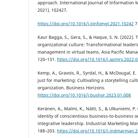
approach. International Journal of Informatio
2021), 102427.
https://doi.org/10.1016/j.ijinfomgt.2021.10242
7
Kaur Bagga, S., Gera, S., & Haque, S. N. (2022). 
organizational culture: Transformational leade
management in virtual teams. Asia Pacific Mana
120–131.
https://doi.org/10.1016/j.apmrv.2022.
Kemp, A., Gravois, R., Syrdal, H., & McDougal, E. 
just for marketing: Cultivating a storytelling cu
organization. Business Horizons.
https://doi.org/10.1016/j.bushor.2023.01.008
Keränen, A., Malmi, K., Nätti, S., & Ulkuniemi, P
identity of conscientious business-to-business 
integrative leadership. Industrial Marketing M
188–203.
https://doi.org/10.1016/j.indmarman.