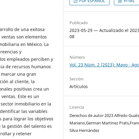
PDF ESPAÑOL
HTML
Publicado
arrollo de una exitosa
2023-05-29 — Actualizado el 202
08
 ventas son elementos
obiliaria en México. La
creencias y
Número
los empleados perciben y
Vol. 23 Núm. 2 (2023): Mayo - Ag
gia de recursos humanos
e marcar una gran
Sección
ón al cliente, la
Artículos
nales positivas crea un
 ventas. Este es un
ector inmobiliario en la
Licencia
entificar las variables
Derechos de autor 2023 Alfredo Guat
para lograr los objetivos
Mariano,German Martinez Prats,Franc
la gestión del talento es
Silva Hernández
rollar y retener