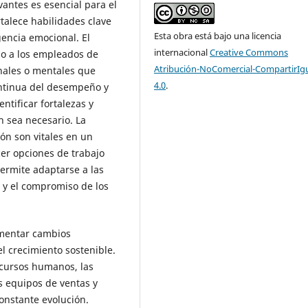
antes es esencial para el
rtalece habilidades clave
Esta obra está bajo una licencia
gencia emocional. El
internacional
Creative Commons
do a los empleados de
Atribución-NoComercial-CompartirIg
nales o mentales que
4.0
.
ntinua del desempeño y
ntificar fortalezas y
n sea necesario. La
ión son vitales en un
er opciones de trabajo
permite adaptarse a las
 y el compromiso de los
ementar cambios
el crecimiento sostenible.
recursos humanos, las
 equipos de ventas y
onstante evolución.