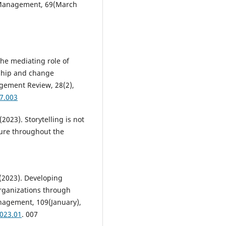
n Management, 69(March
The mediating role of
rship and change
gement Review, 28(2),
07.003
(2023). Storytelling is not
lture throughout the
. (2023). Developing
organizations through
anagement, 109(January),
2023.01
. 007