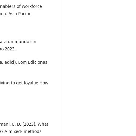
Enablers of workforce
on. Asia Pacific
para un mundo sin
no 2023.
a. edici). Lom Edicionas
iving to get loyalty: How
amani, E. D. (2023). What
ike? A mixed- methods