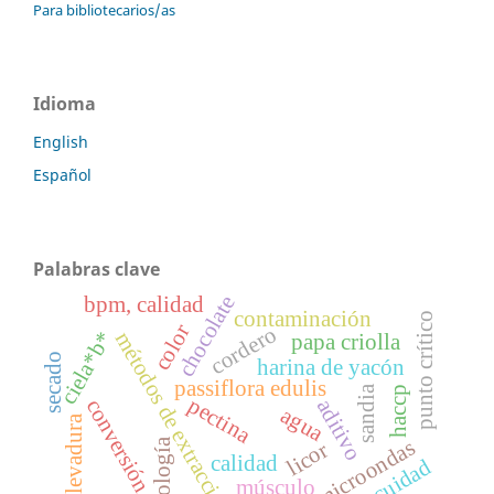
Para bibliotecarios/as
Idioma
English
Español
Palabras clave
chocolate
bpm, calidad
contaminación
punto crítico
color
cordero
ciela*b*
métodos de extracción
papa criolla
secado
harina de yacón
passiflora edulis
sandia
haccp
pectina
conversión
aditivo
agua
levadura
microondas
reología
licor
calidad
inocuidad
músculo