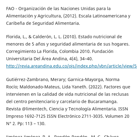
FAO - Organización de las Naciones Unidas para la
Alimentación y Agricultura, (2012). Escala Latinoamericana y
Caribeña de Seguridad Alimentaria.
Florida, L., & Calderón, L. L. (2010). Estado nutricional de
menores de 5 años y seguridad alimentaria de sus hogares.
Corregimiento La Florida, Colombia 2010. Fundación
Universitaria Del Área Andina, 4(4), 34–40.
http://revia.areandina.edu.co/ojs/index.php/vbn/article/view/
Gutiérrez-Zambrano, Merary; Garnica-Mayorga, Norma
Rocío; Maldonado-Mateus, Lida Yaneth. (2022). Factores que
intervienen en la calidad de vida nutricional de las reclusas
del centro penitenciario y carcelario de Bucaramanga.
Revista @limentech, Ciencia y Tecnología Alimentaria. ISSN
Impreso 1692-7125 ISSN Electrónico 2711-3035. Volumen 20
N° 2. Pp: 113 – 130.
Jiménez-Jiménez, R. A., Rendón-Rendón , M. C., Chávez-