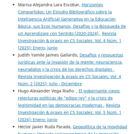
Marisa Alejandra Lara Escobar,
Horizontes
Compartidos: Un Estudio Bibliográfico sobre la
Inteligencia Artificial Generativa en la Educación
Básica, sus Ecos Humanos, Desafíos y la Búsqueda de
un Aprendizaje con Sentido (2020-2024)
,
Revista
Investigación & praxis en CS Sociales: Vol. 4 Núm. 1
(2025): Enero- Junio
Judith Yamile Jaimes Gallardo,
Desafíos y respuestas
jurídicas ante la invasión de la mente: neurociencia,
neurodatos y la crisis de los derechos digitales
,
Revista Investigación & praxis en CS Sociales: Vol. 4
Núm. 2 (2025): Julio - Diciembre
Hugo Alexander Vega Riaño ,
El gobernante ciego:
relecturas políticas de "edipo rey" y la crisis de
legitimidad en las democracias modernas
,
Revista
Investigación & praxis en CS Sociales: Vol. 5 Núm. 1
(2026): Enero- Junio
Héctor Javier Ruda Parada,
Geopolítica de la movilidad
humana: Impacto socioeconómico de la migración