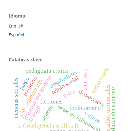
Idioma
English
Español
Palabras clave
audiovisual
pedagogía crítica
cine foro
desafiadores
información errónea
tejido social
territorio
juego
cine comunitario
ciencias sociales
desafíos territoriales
educación superior
Ética
democracia
ficciones
redes de información
diálogo
sujetos
totalitarismo
valores
ia (inteligencia artificial)