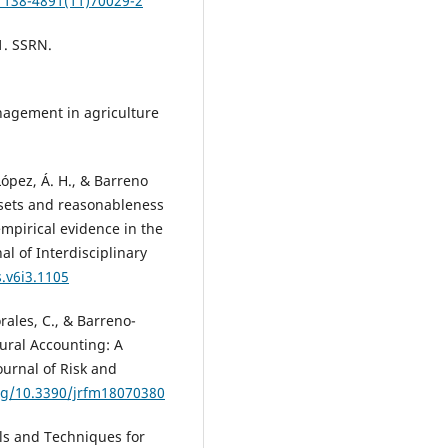
S1138-4891(11)70029-2
41. SSRN.
management in agriculture
López, Á. H., & Barreno
assets and reasonableness
empirical evidence in the
al of Interdisciplinary
s.v6i3.1105
rales, C., & Barreno-
tural Accounting: A
ournal of Risk and
org/10.3390/jrfm18070380
ls and Techniques for