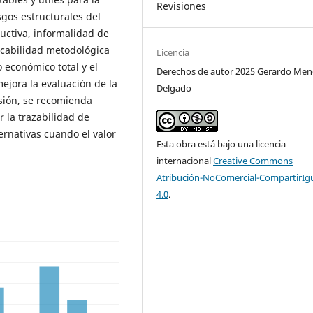
Revisiones
gos estructurales del
uctiva, informalidad de
icabilidad metodológica
Licencia
o económico total y el
Derechos de autor 2025 Gerardo Me
ejora la evaluación de la
Delgado
usión, se recomienda
 la trazabilidad de
ernativas cuando el valor
Esta obra está bajo una licencia
internacional
Creative Commons
Atribución-NoComercial-CompartirIg
4.0
.