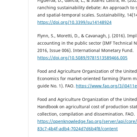
Figueroa, D., Galicia, L., & Suárez Lastra, M. (20
ranching sustainability debate: An approach to s
and spatial-temporal scales. Sustainability, 14(1
https://doi.org/10.3399/su14148924
Flynn, S., Moretti, D., & Cavanagh, J. (2016). Im
accounting in the public sector (IMF Technical 
2016, Issue 006). International Monetary Fund.
https://doi.org/10.5089/9781513589466.005
Food and Agriculture Organization of the United
Economics for market-oriented farming (Farm 
guide No. 1). FAO.
https://www.fao.org/3/i0411e
Food and Agriculture Organization of the United
Handbook on agricultural cost of production stati
collection, compilation and dissemination. FAO.
https://openknowledge.fao.org/server/api/core
83c7-4b4f-adb4-7024d7d6b4f8/content