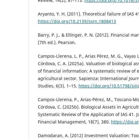
Review, 14(2), 87-113.
https://doi.org/10.1016/
Aryanto, Y. H. (2011). Theoretical failure of IAS 
https://doi.org/10.2139/ssrn.1808413
Barry, P. J., & Ellinger, P. N. (2012). Financial 
(7th ed.). Pearson.
Campos-Llerena, L. P., Arias Pérez, M. G., Vayas 
Córdova, C. A. (2025a). Valuation of biological 
of financial information: A systematic review of 
agricultural sector. Sapienza: International Journ
Studies, 6(3), 1–15.
https://doi.org/10.51798/siji
Campos-Llerena, P., Arias-Pérez, M., Toscano-Mo
Córdova, C. (2025b). Biological Assets in Agricul
Systematic Review of the Application of IAS 41. J
Financial Management, 18(7), 380.
https://doi.
Damodaran, A. (2012) Investment Valuation: Too