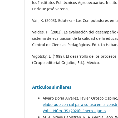
los Institutos Politécnicos Agropecuarios. Insti
Enrique José Varona.
Vail, K. (2003). Eduteka - Los Computadores en 
Valdes, H. (2002). La evaluación del desempeño d
sistema de evaluación de la calidad de la educac
Central de Ciencias Pedagógicas, Ed.). La Haban
Vigotsky, L. (1988). El desarrollo de los procesos
(Grupo editorial Grijalbo, Ed.). México.
Artículos similares
Alvaro Doria Alvarez, Javier Orozco Ospino
elaborado con cal para su uso en la const
Vol. 1 Núm. 35 (2020): Enero – Junio
M. A. Grave Capistrán, R. A. García León, 