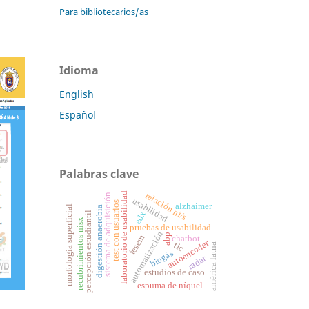
Para bibliotecarios/as
Idioma
English
Español
Palabras clave
laboratorio de usabilidad
relación ni/s
sistema de adquisición
usabilidad
test con usuarios
alzhaimer
morfología superficial
digestión anaerobia
edx
percepción estudiantil
recubrimientos nisx
pruebas de usabilidad
automatización
abp
fesem
chatbot
autoencoder
tic
américa latna
biogás
radar
estudios de caso
espuma de níquel