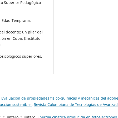
tuto Superior Pedagógico
la Edad Temprana.
el docente: un pilar del
ión en Cuba. (Instituto
a.
 psicológicos superiores.
,
Evaluación de propiedades físico-químicas y mecánicas del adob
rucción sostenible
,
Revista Colombiana de Tecnologias de Avanzad
W. Quintero Quintero,
Energía cinética producida en fotoelectrones