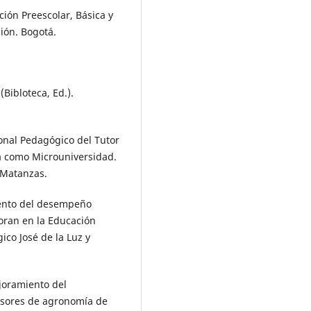
ión Preescolar, Básica y
ión. Bogotá.
 (Bibloteca, Ed.).
ional Pedagógico del Tutor
a como Microuniversidad.
 Matanzas.
iento del desempeño
oran en la Educación
ico José de la Luz y
joramiento del
esores de agronomía de