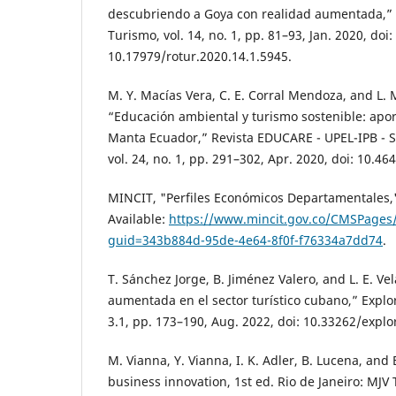
descubriendo a Goya con realidad aumentada,” 
Turismo, vol. 14, no. 1, pp. 81–93, Jan. 2020, doi:
10.17979/rotur.2020.14.1.5945.
M. Y. Macías Vera, C. E. Corral Mendoza, and L. M
“Educación ambiental y turismo sostenible: apor
Manta Ecuador,” Revista EDUCARE - UPEL-IPB - 
vol. 24, no. 1, pp. 291–302, Apr. 2020, doi: 10.4
MINCIT, "Perfiles Económicos Departamentales,"
Available:
https://www.mincit.gov.co/CMSPages/
guid=343b884d-95de-4e64-8f0f-f76334a7dd74
.
T. Sánchez Jorge, B. Jiménez Valero, and L. E. Ve
aumentada en el sector turístico cubano,” Explora
3.1, pp. 173–190, Aug. 2022, doi: 10.33262/explo
M. Vianna, Y. Vianna, I. K. Adler, B. Lucena, and
business innovation, 1st ed. Rio de Janeiro: MJV 