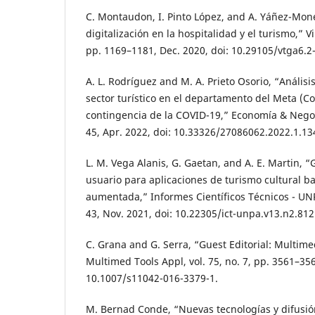
C. Montaudon, I. Pinto López, and A. Yáñez-Mon
digitalización en la hospitalidad y el turismo,” V
pp. 1169–1181, Dec. 2020, doi: 10.29105/vtga6.2
A. L. Rodríguez and M. A. Prieto Osorio, “Análisi
sector turístico en el departamento del Meta (Co
contingencia de la COVID-19,” Economía & Negocio
45, Apr. 2022, doi: 10.33326/27086062.2022.1.13
L. M. Vega Alanis, G. Gaetan, and A. E. Martin, 
usuario para aplicaciones de turismo cultural b
aumentada,” Informes Científicos Técnicos - UNPA
43, Nov. 2021, doi: 10.22305/ict-unpa.v13.n2.812
C. Grana and G. Serra, “Guest Editorial: Multime
Multimed Tools Appl, vol. 75, no. 7, pp. 3561–356
10.1007/s11042-016-3379-1.
M. Bernad Conde, “Nuevas tecnologías y difusión