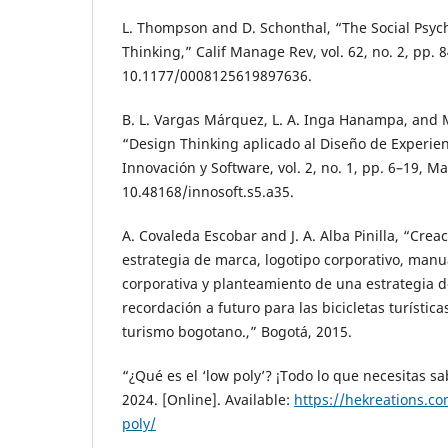
L. Thompson and D. Schonthal, “The Social Psyc
Thinking,” Calif Manage Rev, vol. 62, no. 2, pp. 8
10.1177/0008125619897636.
B. L. Vargas Márquez, L. A. Inga Hanampa, and M
“Design Thinking aplicado al Diseño de Experien
Innovación y Software, vol. 2, no. 1, pp. 6–19, Ma
10.48168/innosoft.s5.a35.
A. Covaleda Escobar and J. A. Alba Pinilla, “Cre
estrategia de marca, logotipo corporativo, manu
corporativa y planteamiento de una estrategia 
recordación a futuro para las bicicletas turístic
turismo bogotano.,” Bogotá, 2015.
“¿Qué es el ‘low poly’? ¡Todo lo que necesitas sa
2024. [Online]. Available:
https://hekreations.co
poly/