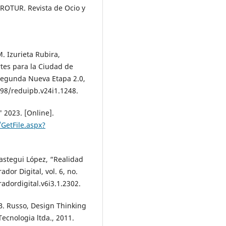
ROTUR. Revista de Ocio y
. Izurieta Rubira,
tes para la Ciudad de
Segunda Nueva Etapa 2.0,
6498/reduipb.v24i1.1248.
 2023. [Online].
GetFile.aspx?
lastegui López, “Realidad
dor Digital, vol. 6, no.
radordigital.v6i3.1.2302.
 B. Russo, Design Thinking
Tecnologia ltda., 2011.