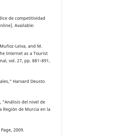
dice de competitividad
nline]. Available:
. Muñoz-Leiva, and M.
he Internet as a Tourist
al, vol. 27, pp. 881–891,
ciales," Harvard Deusto
s, "Análisis del nivel de
la Región de Murcia en la
 Page, 2009.