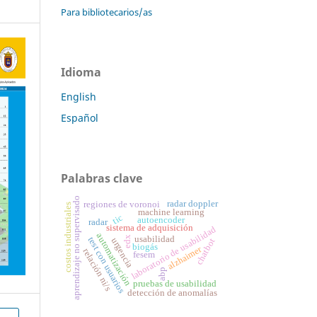
Para bibliotecarios/as
Idioma
English
Español
Palabras clave
aprendizaje no supervisado
radar doppler
regiones de voronoi
costos industriales
machine learning
tic
autoencoder
radar
sistema de adquisición
laboratorio de usabilidad
automatización
usabilidad
edx
test con usuarios
urgencia
chatbot
biogás
alzhaimer
relación ni/s
fesem
abp
pruebas de usabilidad
detección de anomalías