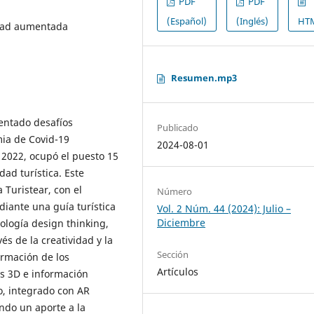
PDF
PDF
(Español)
(Inglés)
HT
lidad aumentada
Resumen.mp3
entado desafíos
Publicado
mia de Covid-19
2024-08-01
 2022, ocupó el puesto 15
ad turística. Este
 Turistear, con el
Número
diante una guía turística
Vol. 2 Núm. 44 (2024): Julio –
Diciembre
ología design thinking,
s de la creatividad y la
Sección
ormación de los
Artículos
es 3D e información
o, integrado con AR
ndo un aporte a la