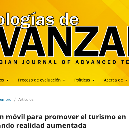
los
Proceso de evaluación
Políticas
Acerca de
ciembre
/
Artículos
ón móvil para promover el turismo en
rando realidad aumentada