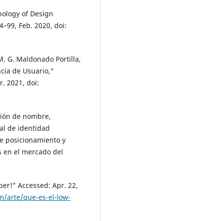
hology of Design
4–99, Feb. 2020, doi:
. G. Maldonado Portilla,
cia de Usuario,”
r. 2021, doi:
ación de nombre,
al de identidad
de posicionamiento y
as en el mercado del
ber!” Accessed: Apr. 22,
m/arte/que-es-el-low-