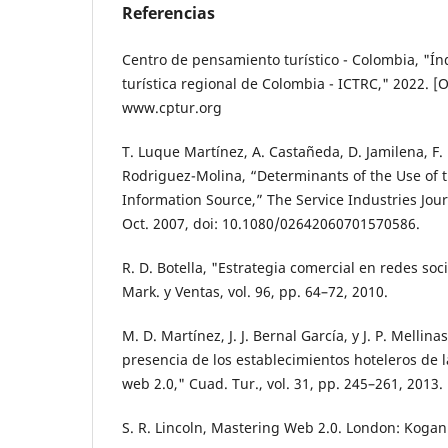
Referencias
Centro de pensamiento turístico - Colombia, "Ín
turística regional de Colombia - ICTRC," 2022. [O
www.cptur.org
T. Luque Martínez, A. Castañeda, D. Jamilena, F
Rodriguez-Molina, “Determinants of the Use of t
Information Source,” The Service Industries Journ
Oct. 2007, doi: 10.1080/02642060701570586.
R. D. Botella, "Estrategia comercial en redes so
Mark. y Ventas, vol. 96, pp. 64–72, 2010.
M. D. Martínez, J. J. Bernal García, y J. P. Mellina
presencia de los establecimientos hoteleros de 
web 2.0," Cuad. Tur., vol. 31, pp. 245–261, 2013.
S. R. Lincoln, Mastering Web 2.0. London: Kogan