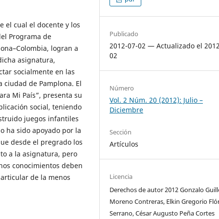
 el cual el docente y los
Publicado
del Programa de
2012-07-02 — Actualizado el 201
lona–Colombia, logran a
02
dicha asignatura,
ctar socialmente en las
a ciudad de Pamplona. El
Número
ra Mi País”, presenta su
Vol. 2 Núm. 20 (2012): Julio –
licación social, teniendo
Diciembre
truido juegos infantiles
lo ha sido apoyado por la
Sección
ue desde el pregrado los
Artículos
o a la asignatura, pero
chos conocimientos deben
Licencia
particular de la menos
Derechos de autor 2012 Gonzalo Guil
Moreno Contreras, Elkin Gregorio Fló
Serrano, César Augusto Peña Cortes