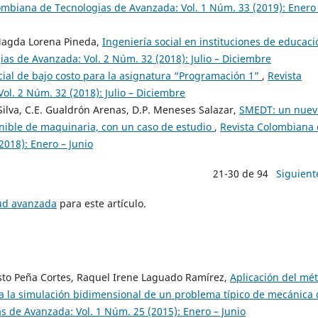
ombiana de Tecnologias de Avanzada: Vol. 1 Núm. 33 (2019): Enero
 Magda Lorena Pineda,
Ingeniería social en instituciones de educaci
as de Avanzada: Vol. 2 Núm. 32 (2018): Julio – Diciembre
cial de bajo costo para la asignatura “Programación 1”
,
Revista
l. 2 Núm. 32 (2018): Julio – Diciembre
Silva, C.E. Gualdrón Arenas, D.P. Meneses Salazar,
SMEDT: un nuev
nible de maquinaria, con un caso de estudio
,
Revista Colombiana
2018): Enero – Junio
21-30 de 94
Siguient
tud avanzada
para este artículo.
usto Peña Cortes, Raquel Irene Laguado Ramírez,
Aplicación del mé
a la simulación bidimensional de un problema típico de mecánica 
s de Avanzada: Vol. 1 Núm. 25 (2015): Enero – Junio