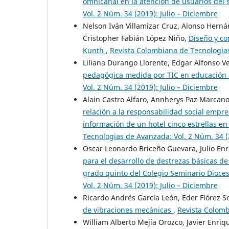
omnicanal en la atención de usuarios del
Vol. 2 Núm. 34 (2019): Julio – Diciembre
Nelson Iván Villamizar Cruz, Alonso Herná
Cristopher Fabián López Niño,
Diseño y co
Kunth
,
Revista Colombiana de Tecnologias
Liliana Durango Llorente, Edgar Alfonso V
pedagógica medida por TIC en educación 
Vol. 2 Núm. 34 (2019): Julio – Diciembre
Alain Castro Alfaro, Annherys Paz Marcano
relación a la responsabilidad social empr
información de un hotel cinco estrellas e
Tecnologias de Avanzada: Vol. 2 Núm. 34 (2
Oscar Leonardo Briceño Guevara, Julio En
para el desarrollo de destrezas básicas d
grado quinto del Colegio Seminario Dioc
Vol. 2 Núm. 34 (2019): Julio – Diciembre
Ricardo Andrés García León, Eder Flórez S
de vibraciones mecánicas
,
Revista Colomb
William Alberto Mejía Orozco, Javier Enri