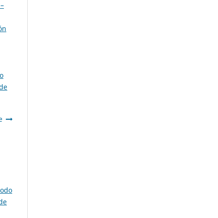
 –
ón
o
 de
e
todo
de