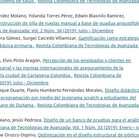
 sistema de salud
,
Revista Colombiana de Tecnologias de Avanzada
ndez Molano, Yolanda Torres Pérez, Edwin Blasnilo Ramirez,
nstrucción de silla de ruedas manual a base de guadua angustifol
 de Avanzada: Vol. 2 Núm. 34 (2019): Julio – Diciembre
era Gómez, Surgei Caicedo Villamizar,
Gamificación como estrategi
básica primaria
,
Revista Colombiana de Tecnologias de Avanzada:
, Elvis Pinto Aragón,
Percepción de los empleados y clientes en
esarial y las normas internacionales de aseguramiento de la
n la ciudad de Cartagena-Colombia
,
Revista Colombiana de
019): Julio – Diciembre
rique Duarte, Flavio Humberto Fernández Morales,
Diseño didáctic
e programación por medio del programa scratch a estudiantes del
esano de Duitama
,
Revista Colombiana de Tecnologias de Avanzada
olano, Jesús Pedroza,
Diseño de un banco de pruebas para el análi
iana de Tecnologias de Avanzada: Vol. 1 Núm. 33 (2019): Enero – J
que Orozco Ospino,
Optimización en el diseño estructural de pórtico