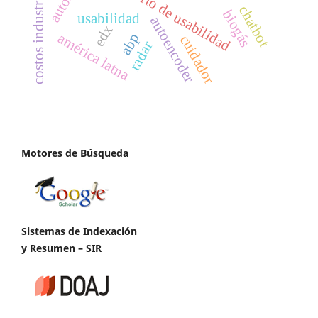
laboratorio de usabilidad
costos industriales
chatbot
biogás
usabilidad
autoencoder
edx
américa latna
abp
cuidador
radar
Motores de Búsqueda
Sistemas de Indexación
y Resumen – SIR