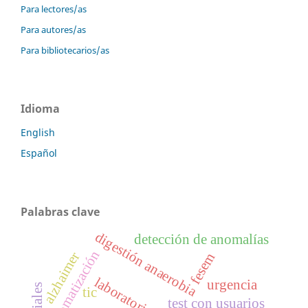
Para lectores/as
Para autores/as
Para bibliotecarios/as
Idioma
English
Español
Palabras clave
digestión anaerobia
detección de anomalías
automatización
alzhaimer
fesem
urgencia
tic
test con usuarios