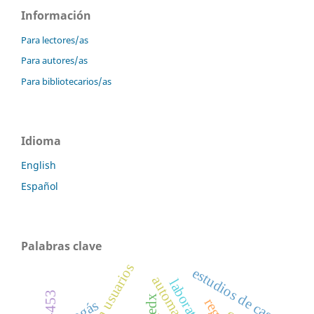
Información
Para lectores/as
Para autores/as
Para bibliotecarios/as
Idioma
English
Español
Palabras clave
test con usuarios
estudios de caso
edx