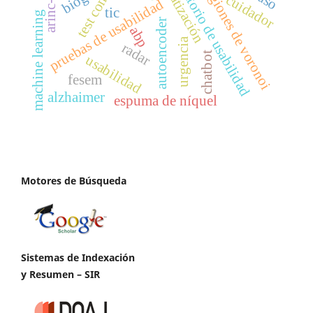
automatización
laboratorio de usabilidad
arinc-453
regiones de voronoi
biogás
cuidador
pruebas de usabilidad
tic
machine learning
autoencoder
abp
urgencia
radar
chatbot
usabilidad
fesem
alzhaimer
espuma de níquel
Motores de Búsqueda
Sistemas de Indexación
y Resumen – SIR