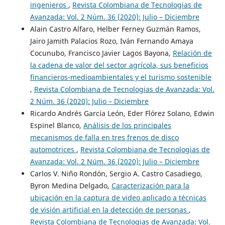
ingenieros
,
Revista Colombiana de Tecnologias de
Avanzada: Vol. 2 Núm. 36 (2020): Julio – Diciembre
Alain Castro Alfaro, Helber Ferney Guzmán Ramos,
Jairo Jamith Palacios Rozo, Iván Fernando Amaya
Cocunubo, Francisco Javier Lagos Bayona,
Relación de
la cadena de valor del sector agrícola, sus beneficios
financieros-medioambientales y el turismo sostenible
,
Revista Colombiana de Tecnologias de Avanzada: Vol.
2 Núm. 36 (2020): Julio – Diciembre
Ricardo Andrés García León, Eder Flórez Solano, Edwin
Espinel Blanco,
Análisis de los principales
mecanismos de falla en tres frenos de disco
automotrices
,
Revista Colombiana de Tecnologias de
Avanzada: Vol. 2 Núm. 36 (2020): Julio – Diciembre
Carlos V. Niño Rondón, Sergio A. Castro Casadiego,
Byron Medina Delgado,
Caracterización para la
ubicación en la captura de video aplicado a técnicas
de visión artificial en la detección de personas
,
Revista Colombiana de Tecnologias de Avanzada: Vol.