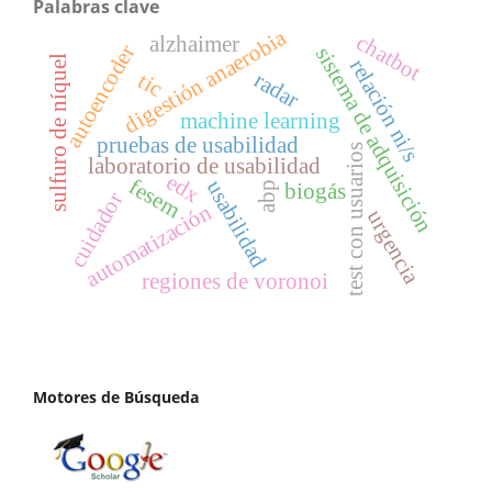
Palabras clave
digestión anaerobia
chatbot
alzhaimer
autoencoder
sistema de adquisición
sulfuro de níquel
relación ni/s
radar
tic
machine learning
pruebas de usabilidad
test con usuarios
laboratorio de usabilidad
edx
fesem
usabilidad
abp
biogás
cuidador
automatización
urgencia
regiones de voronoi
Motores de Búsqueda