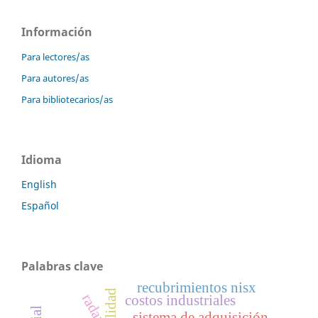
Información
Para lectores/as
Para autores/as
Para bibliotecarios/as
Idioma
English
Español
Palabras clave
recubrimientos nisx
radar
costos industriales
sistema de adquisición