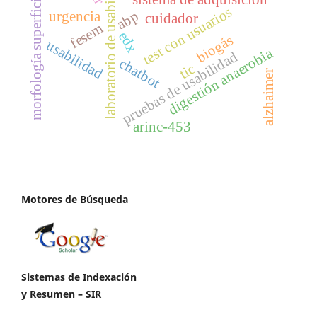
laboratorio de usabilidad
morfología superficial
test con usuarios
abp
urgencia
cuidador
fesem
edx
biogás
usabilidad
digestión anaerobia
pruebas de usabilidad
chatbot
tic
alzhaimer
arinc-453
Motores de Búsqueda
Sistemas de Indexación
y Resumen – SIR