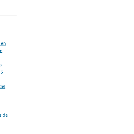
 en
de
s
36
del
s de