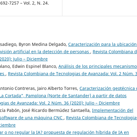
92-7257 – Vol. 2, N. 24.
Casadiego, Byron Medina Delgado,
Caracterización para la ubicación
visión artificial en la detección de personas
,
Revista Colombiana 
020): Julio – Diciembre
olano, Edwin Espinel Blanco,
Análisis de los principales mecanismo
ces
,
Revista Colombiana de Tecnologias de Avanzada: Vol. 2 Núm. 
ntonio Contreras, Jairo Alberto Torres,
Caracterización geotécnica 
“La Cortada”, Pamplona (Norte de Santander) a partir de datos
ias de Avanzada: Vol. 2 Núm. 36 (2020): Julio – Diciembre
arcía Pabón, José Ricardo Bermúdez Santaella,
Implementación del
de software de una máquina CNC
,
Revista Colombiana de Tecnologia
iciembre
r o no regular la IA? propuesta de regulación híbrida de IA en