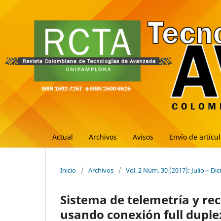
Actual
Archivos
Avisos
Envío de artícu
Inicio
/
Archivos
/
Vol. 2 Núm. 30 (2017): Julio – Di
Sistema de telemetría y re
usando conexión full duple