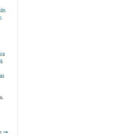
ión
:
ara
36
ras
o,
e