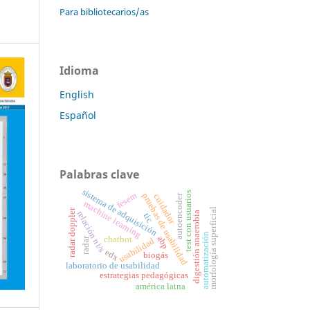
Para bibliotecarios/as
Idioma
English
Español
Palabras clave
sistema de adquisición
test con usuarios
fesem
pruebas de usabilidad
cuidador
autoencoder
machine learning
morfología superficial
radar doppler
relación ni/s
digestión anaerobia
tic
automatización
chatbot
abp
radar
usabilidad
edx
biogás
laboratorio de usabilidad
estrategias pedagógicas
américa latna