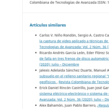
Colombiana de Tecnologías de Avanzada ISSN: 16
Artículos similares
Carlos V. Niño Rondón, Sergio A. Castro 
la captura de video aplicado a técnicas de 
Tecnologias de Avanzada: Vol. 2 Núm. 36 (2
Ricardo Andrés García León, Eder Flórez S
de falla en tres frenos de disco automotri
(2020): Julio – Diciembre
Jalexis Adelaida Sánchez Duarte, Manuel A
subsuelo en el relleno sanitario regional 
geofísicos
,
Revista Colombiana de Tecnolog
Erick Daniel Rincón Castrillo, Juan José G
sistema eléctrico-electrónico y sistema 
Avanzada: Vol. 2 Núm. 36 (2020): Julio – D
Alex Bahamón, Juan Pablo Barrero,
¿Regula