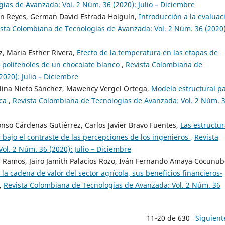
ias de Avanzada: Vol. 2 Núm. 36 (2020): Julio – Diciembre
ón Reyes, German David Estrada Holguín,
Introducción a la evaluac
sta Colombiana de Tecnologias de Avanzada: Vol. 2 Núm. 36 (2020)
, Maria Esther Rivera,
Efecto de la temperatura en las etapas de
 polifenoles de un chocolate blanco
,
Revista Colombiana de
020): Julio – Diciembre
lina Nieto Sánchez, Mawency Vergel Ortega,
Modelo estructural p
ica
,
Revista Colombiana de Tecnologias de Avanzada: Vol. 2 Núm. 
onso Cárdenas Gutiérrez, Carlos Javier Bravo Fuentes,
Las estructu
bajo el contraste de las percepciones de los ingenieros
,
Revista
l. 2 Núm. 36 (2020): Julio – Diciembre
n Ramos, Jairo Jamith Palacios Rozo, Iván Fernando Amaya Cocunub
 la cadena de valor del sector agrícola, sus beneficios financieros-
,
Revista Colombiana de Tecnologias de Avanzada: Vol. 2 Núm. 36
11-20 de 630
Siguient