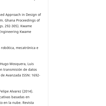
ased Approach in Design of
orm. Ghana Proceedings of
ágs. 292-305). Kwame
c Engineering Kwame
n robótica, mecatrónica e
r Hugo Mosquera, Luis
on transmisión de datos
 de Avanzada ISSN: 1692-
elipe Alvarez (2014).
cativas basadas en
to en la nube. Revista