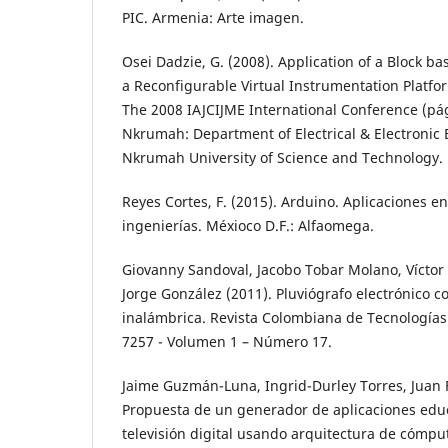
PIC. Armenia: Arte imagen.
Osei Dadzie, G. (2008). Application of a Block b
a Reconfigurable Virtual Instrumentation Platf
The 2008 IAJCIJME International Conference (p
Nkrumah: Department of Electrical & Electroni
Nkrumah University of Science and Technology.
Reyes Cortes, F. (2015). Arduino. Aplicaciones e
ingenierías. Méxioco D.F.: Alfaomega.
Giovanny Sandoval, Jacobo Tobar Molano, Vícto
Jorge González (2011). Pluviógrafo electrónico c
inalámbrica. Revista Colombiana de Tecnologías
7257 - Volumen 1 – Número 17.
Jaime Guzmán-Luna, Ingrid-Durley Torres, Juan F
Propuesta de un generador de aplicaciones edu
televisión digital usando arquitectura de cómpu