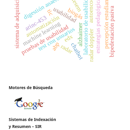
digestión anaerobia
autoencoder
sistema de adquisición
laboratorio de usabilidad
percepción estudiantil
estrategias pedagógicas
fesem
usabilidad
bipedestación pasiva
biogás
tic
automatización
arinc-453
machine learning
alzhaimer
pruebas de usabilidad
test con usuarios
radar doppler
edx
abp
chatbot
radar
Motores de Búsqueda
Sistemas de Indexación
y Resumen – SIR