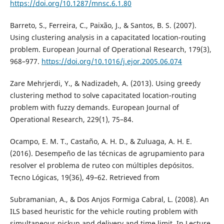
https://doi.org/10.1287/mnsc.6.1.80
Barreto, S., Ferreira, C., Paixão, J., & Santos, B. S. (2007).
Using clustering analysis in a capacitated location-routing
problem. European Journal of Operational Research, 179(3),
968–977.
https://doi.org/10.1016/j.ejor.2005.06.074
Zare Mehrjerdi, Y., & Nadizadeh, A. (2013). Using greedy
clustering method to solve capacitated location-routing
problem with fuzzy demands. European Journal of
Operational Research, 229(1), 75–84.
Ocampo, E. M. T., Castaño, A. H. D., & Zuluaga, A. H. E.
(2016). Desempeño de las técnicas de agrupamiento para
resolver el problema de ruteo con múltiples depósitos.
Tecno Lógicas, 19(36), 49–62. Retrieved from
Subramanian, A., & Dos Anjos Formiga Cabral, L. (2008). An
ILS based heuristic for the vehicle routing problem with
simultaneous pickup and delivery and time limit. In Lecture