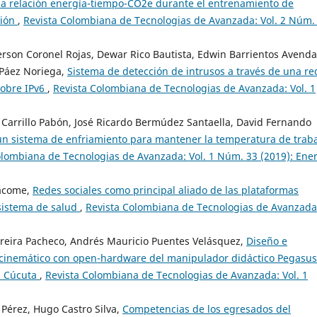
la relación energía-tiempo-CO2e durante el entrenamiento de
sión
,
Revista Colombiana de Tecnologias de Avanzada: Vol. 2 Núm.
erson Coronel Rojas, Dewar Rico Bautista, Edwin Barrientos Avend
 Páez Noriega,
Sistema de detección de intrusos a través de una re
sobre IPv6
,
Revista Colombiana de Tecnologias de Avanzada: Vol. 1
 Carrillo Pabón, José Ricardo Bermúdez Santaella, David Fernando
n sistema de enfriamiento para mantener la temperatura de trab
olombiana de Tecnologias de Avanzada: Vol. 1 Núm. 33 (2019): Ener
Jácome,
Redes sociales como principal aliado de las plataformas
 sistema de salud
,
Revista Colombiana de Tecnologias de Avanzada
reira Pacheco, Andrés Mauricio Puentes Velásquez,
Diseño e
 cinemático con open-hardware del manipulador didáctico Pegasus
a Cúcuta
,
Revista Colombiana de Tecnologias de Avanzada: Vol. 1
Pérez, Hugo Castro Silva,
Competencias de los egresados del