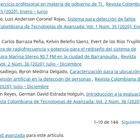
jercicio profesional en materia de gobierno de TI
,
Revista Colomb
5 (2020): Enero – Junio
o, Luis Anderson Coronel Rojas,
Sistema para detección de fallos
Colombiana de Tecnologias de Avanzada: Vol. 1 Núm. 35 (2020): En
Carlos Barraza Peña, Kelvin Beleño Sáenz, Evert de los Ríos Trujill
ra de radiofrecuencia y potencia para el rediseño del sistema de
sora Marina Stereo 90.7 FM en la ciudad de Barranquilla
,
Revista
l. 2 Núm. 36 (2020): Julio – Diciembre
Casadiego, Byron Medina Delgado,
Caracterización para la ubicación
visión artificial en la detección de personas
,
Revista Colombiana 
020): Julio – Diciembre
ón Reyes, German David Estrada Holguín,
Introducción a la evaluac
sta Colombiana de Tecnologias de Avanzada: Vol. 2 Núm. 36 (2020)
1-10 de 144
Siguient
tud avanzada
para este artículo.