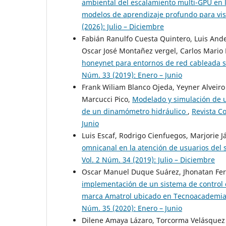
ambiental del escalamiento multi-GPU en 
modelos de aprendizaje profundo para vi
(2026): Julio – Diciembre
Fabián Ranulfo Cuesta Quintero, Luis And
Oscar José Montañez vergel, Carlos Mario
honeynet para entornos de red cableada 
Núm. 33 (2019): Enero – Junio
Frank Wiliam Blanco Ojeda, Yeyner Alveiro
Marcucci Pico,
Modelado y simulación de u
de un dinamómetro hidráulico
,
Revista C
Junio
Luis Escaf, Rodrigo Cienfuegos, Marjorie 
omnicanal en la atención de usuarios del
Vol. 2 Núm. 34 (2019): Julio – Diciembre
Oscar Manuel Duque Suárez, Jhonatan Fer
implementación de un sistema de control
marca Amatrol ubicado en Tecnoacademi
Núm. 35 (2020): Enero – Junio
Dilene Amaya Lázaro, Torcorma Velásquez 