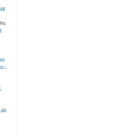
 48
año,
d
ajo
o –
:
 de