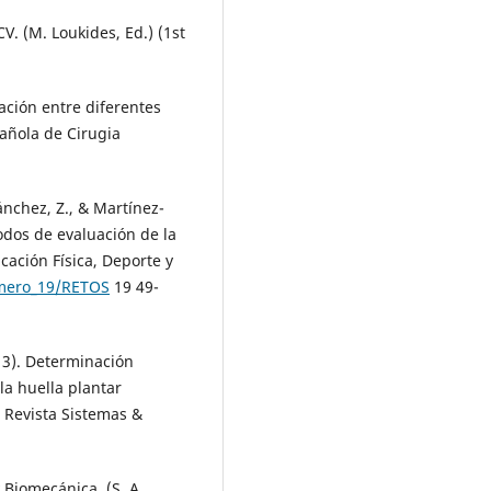
V. (M. Loukides, Ed.) (1st
elación entre diferentes
pañola de Cirugia
Sánchez, Z., & Martínez-
todos de evaluación de la
cación Física, Deporte y
umero_19/RETOS
19 49-
013). Determinación
a huella plantar
 Revista Sistemas &
y Biomecánica. (S. A.