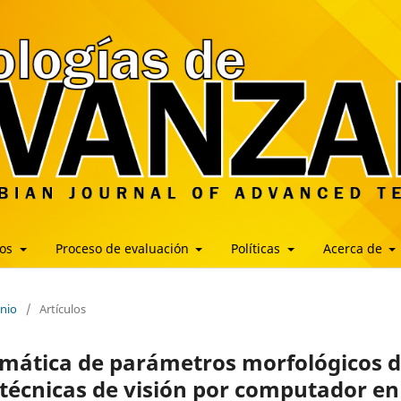
los
Proceso de evaluación
Políticas
Acerca de
unio
/
Artículos
omática de parámetros morfológicos 
 técnicas de visión por computador en