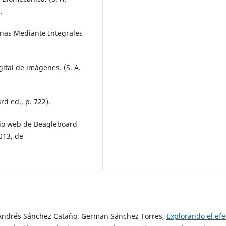
.
anas Mediante Integrales
gital de imágenes. (S. A.
rd ed., p. 722).
itio web de Beagleboard
013, de
Andrés Sánchez Cataño, German Sánchez Torres,
Explorando el efe