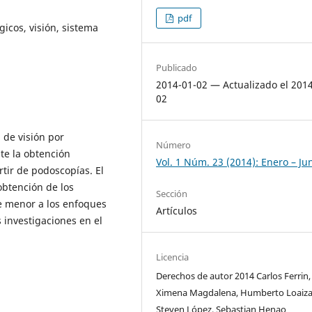
pdf
icos, visión, sistema
Publicado
2014-01-02 — Actualizado el 201
02
de visión por
Número
e la obtención
Vol. 1 Núm. 23 (2014): Enero – Ju
tir de podoscopías. El
obtención de los
Sección
e menor a los enfoques
Artículos
s investigaciones en el
Licencia
Derechos de autor 2014 Carlos Ferrin,
Ximena Magdalena, Humberto Loaiza
Steven López, Sebastian Henao