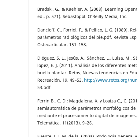
Bradski, G., & Kaehler, A. (2008). Learning OpenC
ed., p. 571). Sebastopol: O’Reilly Media, Inc.
Dancloff, C., Forriol, F., & Pellico, L. G. (1989). R
parámetros radiológicos del pie.pdf. Revista Es
Osteoarticular, 151–158.
Diéguez, S. L., Jesús, A., Sánchez, L., Luisa, M., 
lópez, E. J. (2011). Análisis de los diferentes mé
huella plantar. Retos. Nuevas tendencias en Edu
Recreación, 19, 49–53.
http://www.retos.org/n
53.pdf
Ferrin B., C. D.; Magdalena, X. y Loaiza C., C. (2
semiautomática de parámetros morfológicos de l
mediante el procesamiento digital de imágenes.
Telemática, 11(2013), 9–26.
Fuente, J. L. M. de la. (2003). Podología general 