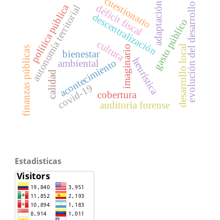
cuestionario
adaptación
evolución del desarrollo
política pública
déficit fiscal
autonomía territorial
descentralización
gasto público
cultura
desarrollo local
imaginario
finanzas públicas
bienestar
heurística
acontecimiento
ambiental
calidad
covid-19
cobertura
auditoría forense
Estadisticas