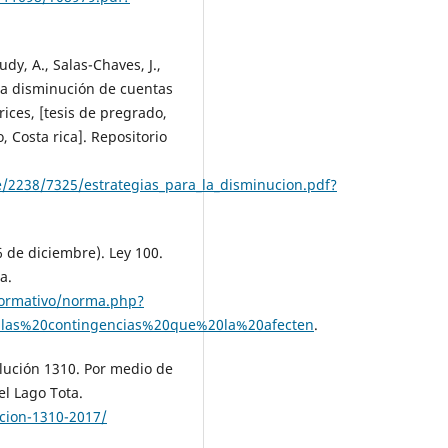
dy, A., Salas-Chaves, J.,
a la disminución de cuentas
ices, [tesis de pregrado,
 Costa rica]. Repositorio
le/2238/7325/estrategias_para_la_disminucion.pdf?
 de diciembre). Ley 100.
a.
normativo/norma.php?
las%20contingencias%20que%20la%20afecten
.
olución 1310. Por medio de
el Lago Tota.
cion-1310-2017/