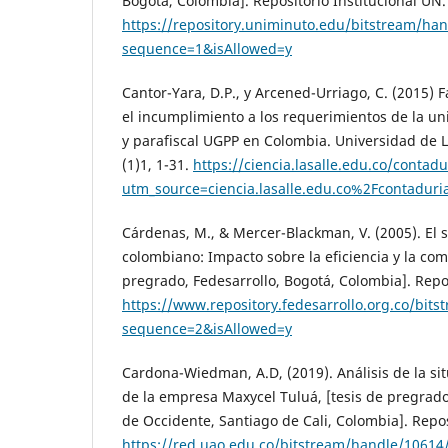
Bogotá, Colombia]. Repositorio Institucional UN.
https://repository.uniminuto.edu/bitstream
sequence=1&isAllowed=y
Cantor-Yara, D.P., y Arcened-Urriago, C. (2015)
el incumplimiento a los requerimientos de la un
y parafiscal UGPP en Colombia. Universidad de La
(1)1, 1-31.
https://ciencia.lasalle.edu.co/contad
utm_source=ciencia.lasalle.edu.co%2Fcontad
Cárdenas, M., & Mercer-Blackman, V. (2005). El s
colombiano: Impacto sobre la eficiencia y la comp
pregrado, Fedesarrollo, Bogotá, Colombia]. Repos
https://www.repository.fedesarrollo.org.co/bi
sequence=2&isAllowed=y
Cardona-Wiedman, A.D, (2019). Análisis de la sit
de la empresa Maxycel Tuluá, [tesis de pregra
de Occidente, Santiago de Cali, Colombia]. Repos
https://red.uao.edu.co/bitstream/handle/10614