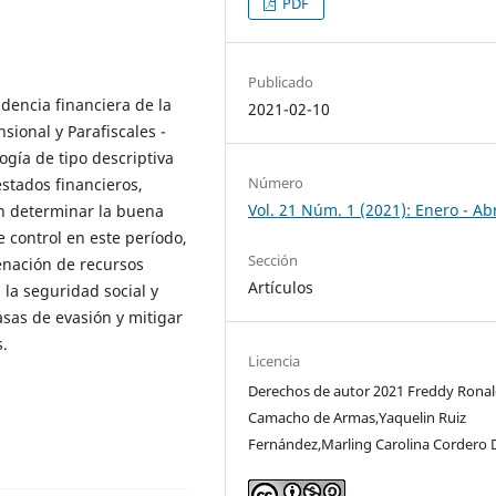
PDF
Publicado
idencia financiera de la
2021-02-10
sional y Parafiscales -
gía de tipo descriptiva
Número
stados financieros,
Vol. 21 Núm. 1 (2021): Enero - Abr
on determinar la buena
e control en este período,
Sección
enación de recursos
Artículos
 la seguridad social y
asas de evasión y mitigar
s.
Licencia
Derechos de autor 2021 Freddy Rona
Camacho de Armas,Yaquelin Ruiz
Fernández,Marling Carolina Cordero 