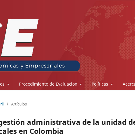
los
Procedimiento de Evaluacion
Políticas
Acerc
ril
/
Artículos
 gestión administrativa de la unidad d
scales en Colombia