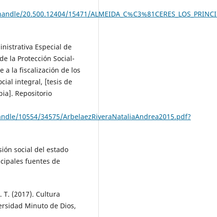
tream/handle/20.500.12404/15471/ALMEIDA_C%C3%81CERES_LOS_P
nistrativa Especial de
de la Protección Social-
 a la fiscalización de los
ial integral, [tesis de
ia]. Repositorio
/handle/10554/34575/ArbelaezRiveraNataliaAndrea2015.pdf?
sión social del estado
ncipales fuentes de
 T. (2017). Cultura
versidad Minuto de Dios,