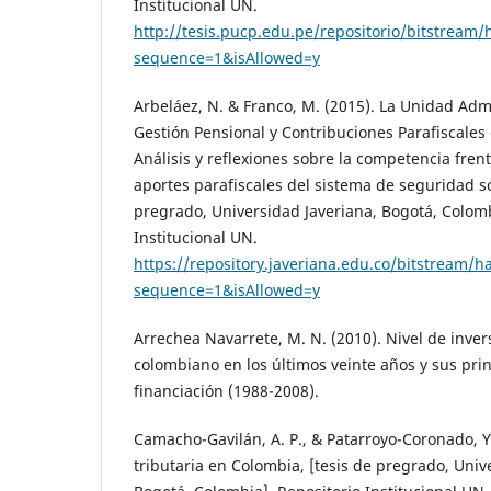
Institucional UN.
http://tesis.pucp.edu.pe/repositorio/bits
sequence=1&isAllowed=y
Arbeláez, N. & Franco, M. (2015). La Unidad Admi
Gestión Pensional y Contribuciones Parafiscales 
Análisis y reflexiones sobre la competencia frente
aportes parafiscales del sistema de seguridad soc
pregrado, Universidad Javeriana, Bogotá, Colomb
Institucional UN.
https://repository.javeriana.edu.co/bitstream
sequence=1&isAllowed=y
Arrechea Navarrete, M. N. (2010). Nivel de inver
colombiano en los últimos veinte años y sus pri
financiación (1988-2008).
Camacho-Gavilán, A. P., & Patarroyo-Coronado, Y.
tributaria en Colombia, [tesis de pregrado, Uni