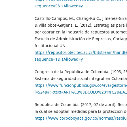
sequence=5&isAllowed=y
Castrillo-Campos, M., Chang-Ku C., Jiménez-Girau
& Villalobos-Gatjens, E. (2012). Estrategias par
por cobrar en la industria de repuestos automotr
Escuela de Administración de Empresas, Cartago,
Institucional UN.
https://repositoriotec.tec.ac.cr/bitstream/hand
sequence=1&isAllowed=y
Congreso de la República de Colombia. (1993, 26
Sistema de seguridad social integral en Colombi
https://www.funcionpublica.gov.co/eva/gestor
i=5248#:~:text=ART%C3%8DCULO%201%C2%BA.,
República de Colombia. (2017, 07 de abril). Res
la cual se adoptan medidas para la protección d
https://www.corpoboyaca.gov.co/normas/resolu