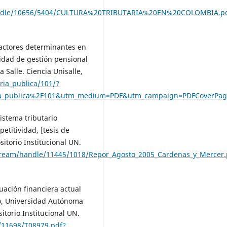
/handle/10656/5404/CULTURA%20TRIBUTARIA%20EN%20COLOMBIA.p
 Factores determinantes en
idad de gestión pensional
 Salle. Ciencia Unisalle,
uria_publica/101/?
uria_publica%2F101&utm_medium=PDF&utm_campaign=PDFCoverPag
istema tributario
etitividad, [tesis de
itorio Institucional UN.
tstream/handle/11445/1018/Repor_Agosto_2005_Cardenas_y_Mercer.
uación financiera actual
do, Universidad Autónoma
itorio Institucional UN.
/11698/T08979.pdf?