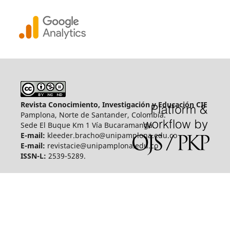
Revista Conocimiento, Investigación y Educación CIE
Pamplona, Norte de Santander, Colombia.
Sede El Buque Km 1 Vía Bucaramanga.
E-mail:
kleeder.bracho@unipamplona.edu.co
E-mail:
revistacie@unipamplona.edu.co
ISSN-L:
2539-5289.