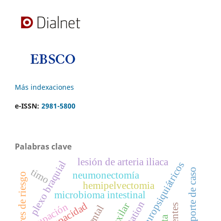
Más indexaciones
e-ISSN:
2981-5800
Palabras clave
lesión de arteria iliaca
plexo braquial
trastornos neuropsiquiátricos
timo
reporte de caso
neumonectomía
factores de riesgo
hemipelvectomia
microbioma intestinal
capacidad
ocupación