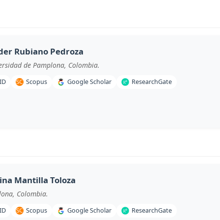
der Rubiano Pedroza
iversidad de Pamplona, Colombia.
ID
Scopus
Google Scholar
ResearchGate
ina Mantilla Toloza
lona, Colombia.
ID
Scopus
Google Scholar
ResearchGate