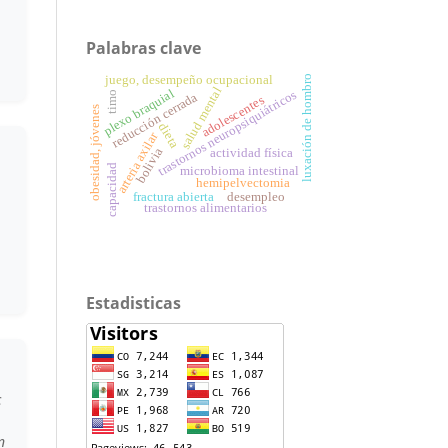
Palabras clave
juego, desempeño ocupacional
luxación de hombro
salud mental
plexo braquial
trastornos neuropsiquiátricos
timo
reducción cerrada
adolescentes
obesidad, jóvenes
dieta
arteria axilar
bolivia
actividad física
capacidad
microbioma intestinal
hemipelvectomia
fractura abierta
desempleo
trastornos alimentarios
Estadisticas
c
n