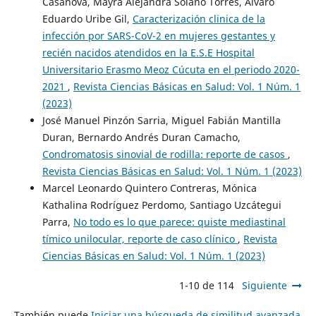
Casanova, Mayra Alejandra Solano Torres, Álvaro
Eduardo Uribe Gil,
Caracterización clinica de la
infección por SARS-CoV-2 en mujeres gestantes y
recién nacidos atendidos en la E.S.E Hospital
Universitario Erasmo Meoz Cúcuta en el periodo 2020-
2021
,
Revista Ciencias Básicas en Salud: Vol. 1 Núm. 1
(2023)
José Manuel Pinzón Sarria, Miguel Fabián Mantilla
Duran, Bernardo Andrés Duran Camacho,
Condromatosis sinovial de rodilla: reporte de casos
,
Revista Ciencias Básicas en Salud: Vol. 1 Núm. 1 (2023)
Marcel Leonardo Quintero Contreras, Mónica
Kathalina Rodríguez Perdomo, Santiago Uzcátegui
Parra,
No todo es lo que parece: quiste mediastinal
tímico unilocular, reporte de caso clínico
,
Revista
Ciencias Básicas en Salud: Vol. 1 Núm. 1 (2023)
1-10 de 114
Siguiente
También puede
Iniciar una búsqueda de similitud avanzada