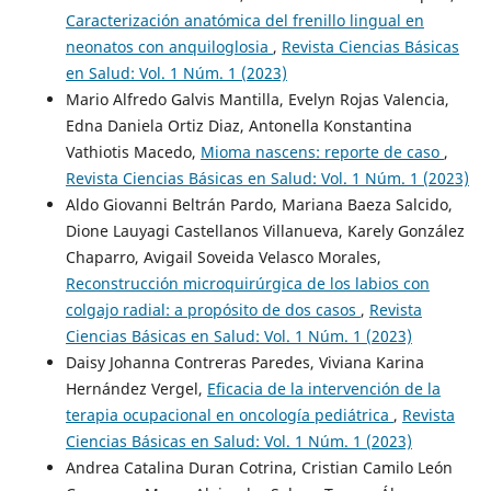
Caracterización anatómica del frenillo lingual en
neonatos con anquiloglosia
,
Revista Ciencias Básicas
en Salud: Vol. 1 Núm. 1 (2023)
Mario Alfredo Galvis Mantilla, Evelyn Rojas Valencia,
Edna Daniela Ortiz Diaz, Antonella Konstantina
Vathiotis Macedo,
Mioma nascens: reporte de caso
,
Revista Ciencias Básicas en Salud: Vol. 1 Núm. 1 (2023)
Aldo Giovanni Beltrán Pardo, Mariana Baeza Salcido,
Dione Lauyagi Castellanos Villanueva, Karely González
Chaparro, Avigail Soveida Velasco Morales,
Reconstrucción microquirúrgica de los labios con
colgajo radial: a propósito de dos casos
,
Revista
Ciencias Básicas en Salud: Vol. 1 Núm. 1 (2023)
Daisy Johanna Contreras Paredes, Viviana Karina
Hernández Vergel,
Eficacia de la intervención de la
terapia ocupacional en oncología pediátrica
,
Revista
Ciencias Básicas en Salud: Vol. 1 Núm. 1 (2023)
Andrea Catalina Duran Cotrina, Cristian Camilo León