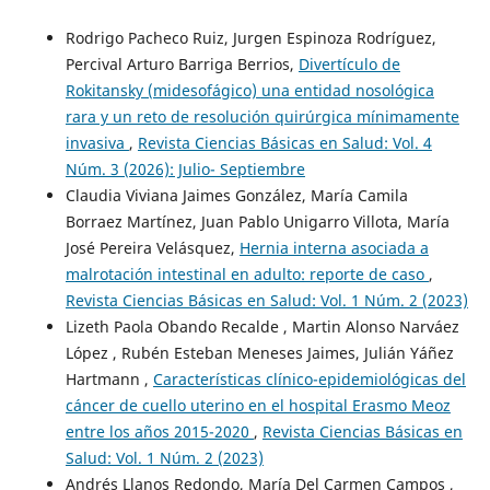
Rodrigo Pacheco Ruiz, Jurgen Espinoza Rodríguez,
Percival Arturo Barriga Berrios,
Divertículo de
Rokitansky (midesofágico) una entidad nosológica
rara y un reto de resolución quirúrgica mínimamente
invasiva
,
Revista Ciencias Básicas en Salud: Vol. 4
Núm. 3 (2026): Julio- Septiembre
Claudia Viviana Jaimes González, María Camila
Borraez Martínez, Juan Pablo Unigarro Villota, María
José Pereira Velásquez,
Hernia interna asociada a
malrotación intestinal en adulto: reporte de caso
,
Revista Ciencias Básicas en Salud: Vol. 1 Núm. 2 (2023)
Lizeth Paola Obando Recalde , Martin Alonso Narváez
López , Rubén Esteban Meneses Jaimes, Julián Yáñez
Hartmann ,
Características clínico-epidemiológicas del
cáncer de cuello uterino en el hospital Erasmo Meoz
entre los años 2015-2020
,
Revista Ciencias Básicas en
Salud: Vol. 1 Núm. 2 (2023)
Andrés Llanos Redondo, María Del Carmen Campos ,