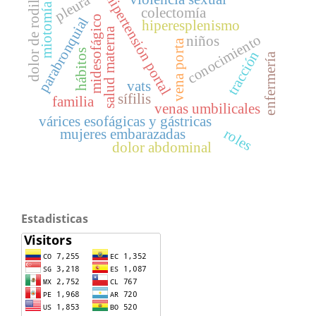
dolor de rodilla
hipertensión portal
pleura
miotomía
colectomía
midesofágico
parabronquial
hiperesplenismo
salud materna
conocimiento
niños
vena porta
hábitos
tracción
enfermería
vats
sífilis
familia
venas umbilicales
várices esofágicas y gástricas
roles
mujeres embarazadas
dolor abdominal
Estadisticas