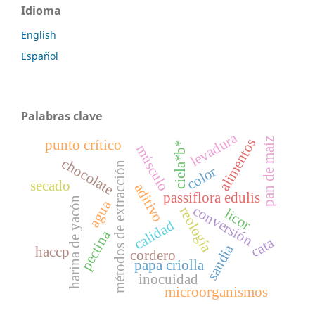
Idioma
English
Español
Palabras clave
levadura
alimentos
pan de maíz
punto crítico
ciela*b*
músculo
chocolate
métodos de extracción
color
secado
aditivo
passiflora edulis
harina de yacón
agua
conversión
reología
licor
calidad
pectina
cata
sandia
haccp
cordero
papa criolla
inocuidad
microorganismos