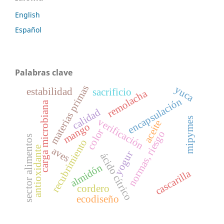
English
Español
Palabras clave
materias primas
yuca
estabilidad
sacrificio
remolacha
encapsulación
carga microbiana
calidad
mipymes
verificación
aceite
mango
color
normas, riesgo
sector alimentos
recubrimiento
antioxidante
aves
yogur
ácido cítrico
almidón
cascarilla
cordero
ecodiseño