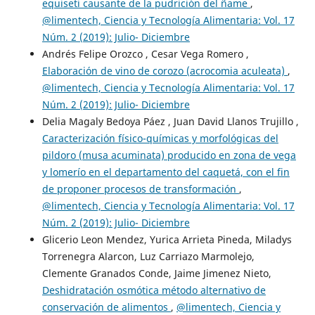
equiseti causante de la pudrición del ñame
,
@limentech, Ciencia y Tecnología Alimentaria: Vol. 17
Núm. 2 (2019): Julio- Diciembre
Andrés Felipe Orozco , Cesar Vega Romero ,
Elaboración de vino de corozo (acrocomia aculeata)
,
@limentech, Ciencia y Tecnología Alimentaria: Vol. 17
Núm. 2 (2019): Julio- Diciembre
Delia Magaly Bedoya Páez , Juan David Llanos Trujillo ,
Caracterización físico-químicas y morfológicas del
pildoro (musa acuminata) producido en zona de vega
y lomerío en el departamento del caquetá, con el fin
de proponer procesos de transformación
,
@limentech, Ciencia y Tecnología Alimentaria: Vol. 17
Núm. 2 (2019): Julio- Diciembre
Glicerio Leon Mendez, Yurica Arrieta Pineda, Miladys
Torrenegra Alarcon, Luz Carriazo Marmolejo,
Clemente Granados Conde, Jaime Jimenez Nieto,
Deshidratación osmótica método alternativo de
conservación de alimentos
,
@limentech, Ciencia y