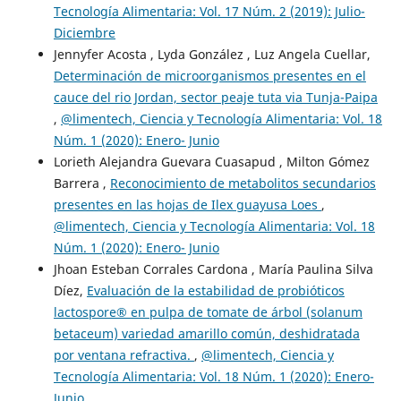
Tecnología Alimentaria: Vol. 17 Núm. 2 (2019): Julio-
Diciembre
Jennyfer Acosta , Lyda González , Luz Angela Cuellar,
Determinación de microorganismos presentes en el
cauce del rio Jordan, sector peaje tuta via Tunja-Paipa
,
@limentech, Ciencia y Tecnología Alimentaria: Vol. 18
Núm. 1 (2020): Enero- Junio
Lorieth Alejandra Guevara Cuasapud , Milton Gómez
Barrera ,
Reconocimiento de metabolitos secundarios
presentes en las hojas de Ilex guayusa Loes
,
@limentech, Ciencia y Tecnología Alimentaria: Vol. 18
Núm. 1 (2020): Enero- Junio
Jhoan Esteban Corrales Cardona , María Paulina Silva
Díez,
Evaluación de la estabilidad de probióticos
lactospore® en pulpa de tomate de árbol (solanum
betaceum) variedad amarillo común, deshidratada
por ventana refractiva.
,
@limentech, Ciencia y
Tecnología Alimentaria: Vol. 18 Núm. 1 (2020): Enero-
Junio