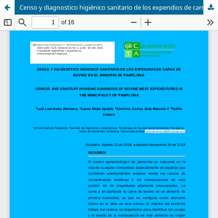
Censo y diagnostico higiénico sanitario de los expendios de carne de bovino en el municipio de Pamplona.