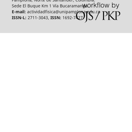
Sede El Buque Km 1 Vía Bucaramanga.
E-mail:
actividadfisica@unipamplona.edu.co
ISSN-L:
2711-3043,
ISSN:
1692-7427.