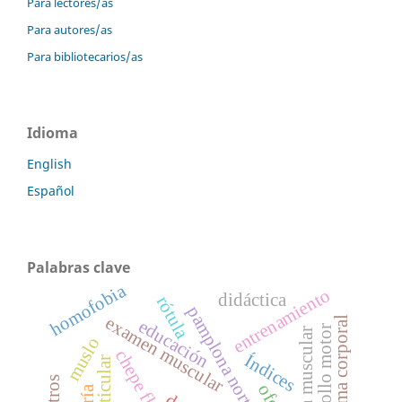
Para lectores/as
Para autores/as
Para bibliotecarios/as
Idioma
English
Español
Palabras clave
homofobia
entrenamiento
didáctica
rótula
pamplona norte de santader
examen muscular
esquema corporal
educación
desarrollo motor
retracción muscular
muslo
chepe flórez
Índices