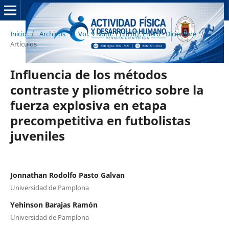
Inicio
/
Archivos
/
Vol. 9 Núm. 1 (2018): Enero - Diciembre
/
Artículos
Influencia de los métodos
contraste y pliométrico sobre la
fuerza explosiva en etapa
precompetitiva en futbolistas
juveniles
Jonnathan Rodolfo Pasto Galvan
Universidad de Pamplona
Yehinson Barajas Ramón
Universidad de Pamplona