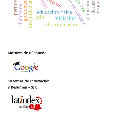
movilidad articular
perímetros
ofensiva
goniometría
deporte
diametros
educación física
judo
iniciación
discriminación
Motores de Búsqueda
Sistemas de Indexación
y Resumen – SIR