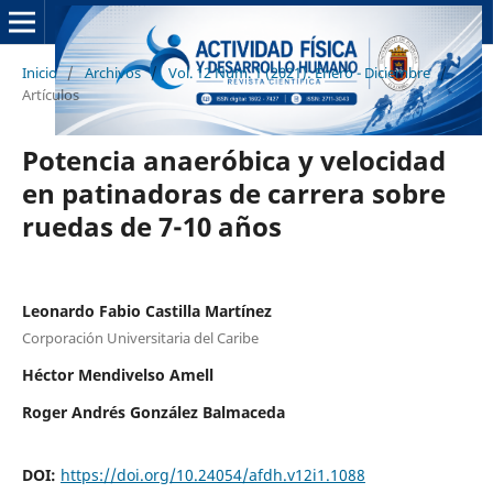
Inicio
/
Archivos
/
Vol. 12 Núm. 1 (2021): Enero - Diciembre
/
Artículos
Potencia anaeróbica y velocidad
en patinadoras de carrera sobre
ruedas de 7-10 años
Leonardo Fabio Castilla Martínez
Corporación Universitaria del Caribe
Héctor Mendivelso Amell
Roger Andrés González Balmaceda
DOI:
https://doi.org/10.24054/afdh.v12i1.1088