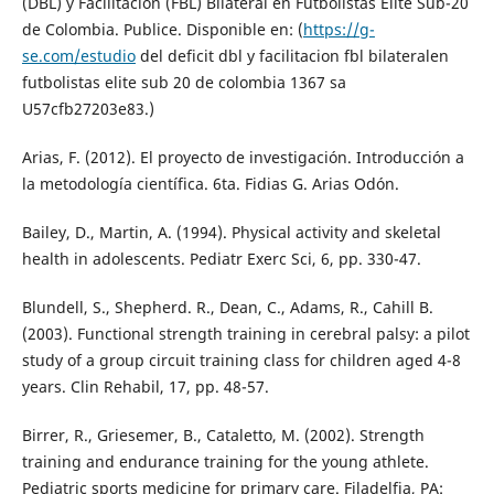
(DBL) y Facilitación (FBL) Bilateral en Futbolistas Elite Sub-20
de Colombia. Publice. Disponible en: (
https://g-
se.com/estudio
del deficit dbl y facilitacion fbl bilateralen
futbolistas elite sub 20 de colombia 1367 sa
U57cfb27203e83.)
Arias, F. (2012). El proyecto de investigación. Introducción a
la metodología científica. 6ta. Fidias G. Arias Odón.
Bailey, D., Martin, A. (1994). Physical activity and skeletal
health in adolescents. Pediatr Exerc Sci, 6, pp. 330-47.
Blundell, S., Shepherd. R., Dean, C., Adams, R., Cahill B.
(2003). Functional strength training in cerebral palsy: a pilot
study of a group circuit training class for children aged 4-8
years. Clin Rehabil, 17, pp. 48-57.
Birrer, R., Griesemer, B., Cataletto, M. (2002). Strength
training and endurance training for the young athlete.
Pediatric sports medicine for primary care. Filadelfia, PA: