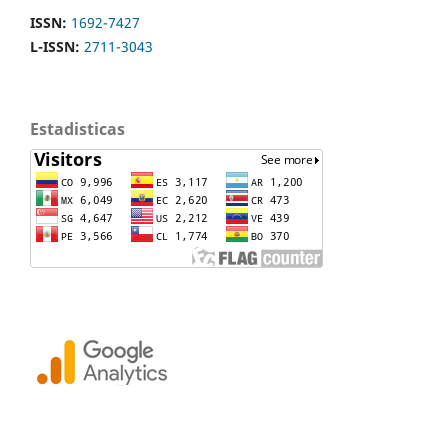
ISSN:
1692-7427
L-ISSN:
2711-3043
Estadisticas