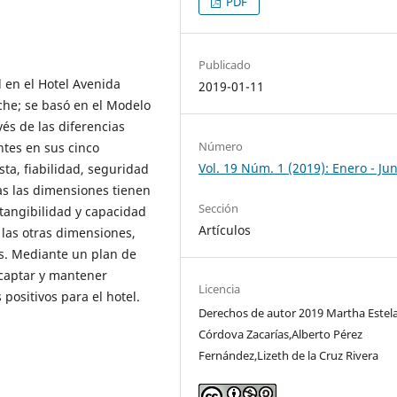
PDF
Publicado
d en el Hotel Avenida
2019-01-11
he; se basó en el Modelo
és de las diferencias
Número
ntes en sus cinco
Vol. 19 Núm. 1 (2019): Enero - Jun
ta, fiabilidad, seguridad
as las dimensiones tienen
Sección
 tangibilidad y capacidad
Artículos
 las otras dimensiones,
as. Mediante un plan de
 captar y mantener
Licencia
positivos para el hotel.
Derechos de autor 2019 Martha Estel
Córdova Zacarías,Alberto Pérez
Fernández,Lizeth de la Cruz Rivera