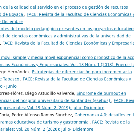
n de la calidad del servicio en el proceso de gestión de recursos
ad de Boyacá
,
FACE: Revista de la Facultad de Ciencias Económicas 
o- Diciembre
ntes del modelo pedagógico presentes en los proyectos educativo
ad de ciencias económicas y administrativas de la universidad de
,
FACE: Revista de la Facultad de Ciencias Económicas y Empresaria
móvil simple y media móvil exponencial como pronóstico de la acc
encias Económicas y Empresariales: Vol. 18 Núm. 1 (2018): Enero - J
iego Hernández,
Estrategias de diferenciación para incrementar la
de Tabasco
,
FACE: Revista de la Facultad de Ciencias Económicas y
o - Junio
res-Flórez, Diego Astudillo Valverde,
Síndrome de burnout en
encias del hospital universitario de Santander (esehus)
,
FACE: Rev
presariales: Vol. 19 Núm. 2 (2019): Julio- Diciembre
 Coria, Pedro Alfonso Ramos Sánchez,
Gobernanza 4.0: desafíos en 
gramas educativos de turismo y gastronomía
,
FACE: Revista de la
iales: Vol. 20 Núm. 2 (2020): Julio- Diciembre