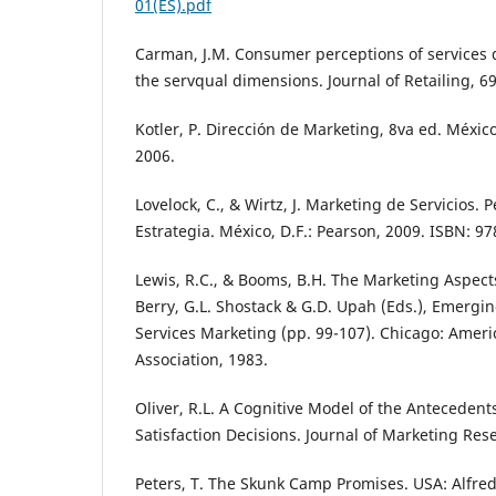
01(ES).pdf
Carman, J.M. Consumer perceptions of services 
the servqual dimensions. Journal of Retailing, 69
Kotler, P. Dirección de Marketing, 8va ed. México
2006.
Lovelock, C., & Wirtz, J. Marketing de Servicios. 
Estrategia. México, D.F.: Pearson, 2009. ISBN: 9
Lewis, R.C., & Booms, B.H. The Marketing Aspects 
Berry, G.L. Shostack & G.D. Upah (Eds.), Emergi
Services Marketing (pp. 99-107). Chicago: Amer
Association, 1983.
Oliver, R.L. A Cognitive Model of the Anteceden
Satisfaction Decisions. Journal of Marketing Res
Peters, T. The Skunk Camp Promises. USA: Alfred