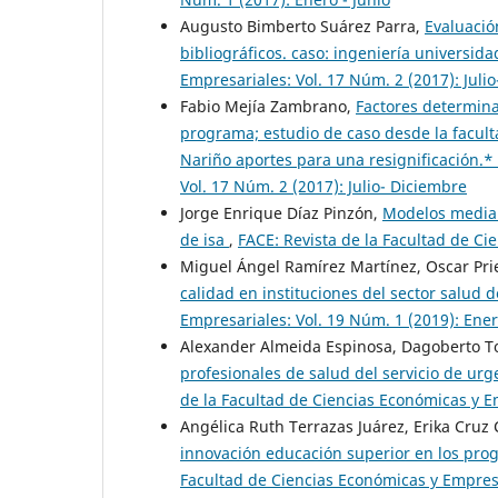
Augusto Bimberto Suárez Parra,
Evaluació
bibliográficos. caso: ingeniería universid
Empresariales: Vol. 17 Núm. 2 (2017): Juli
Fabio Mejía Zambrano,
Factores determina
programa; estudio de caso desde la facult
Nariño aportes para una resignificación.*
Vol. 17 Núm. 2 (2017): Julio- Diciembre
Jorge Enrique Díaz Pinzón,
Modelos media 
de isa
,
FACE: Revista de la Facultad de Ci
Miguel Ángel Ramírez Martínez, Oscar Pr
calidad en instituciones del sector salud 
Empresariales: Vol. 19 Núm. 1 (2019): Ener
Alexander Almeida Espinosa, Dagoberto Tor
profesionales de salud del servicio de urg
de la Facultad de Ciencias Económicas y Em
Angélica Ruth Terrazas Juárez, Erika Cruz
innovación educación superior en los pro
Facultad de Ciencias Económicas y Empresar