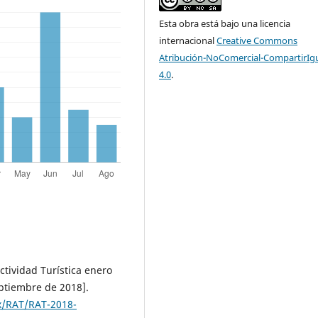
Esta obra está bajo una licencia
internacional
Creative Commons
Atribución-NoComercial-CompartirIg
4.0
.
ctividad Turística enero
eptiembre de 2018].
x/RAT/RAT-2018-