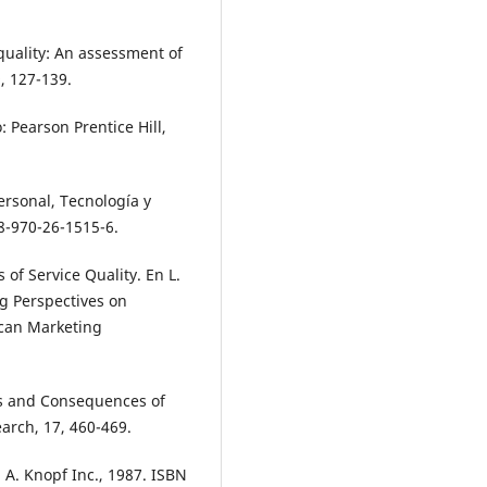
quality: An assessment of
, 127-139.
: Pearson Prentice Hill,
Personal, Tecnología y
78-970-26-1515-6.
of Service Quality. En L.
ng Perspectives on
ican Marketing
ts and Consequences of
earch, 17, 460-469.
 A. Knopf Inc., 1987. ISBN