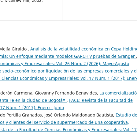
F.: McGraw Hill, 2002.
Mejía Giraldo ,
Análisis de la volatilidad económica en Copa Holdin
demia: Un enfoque mediante modelos GARCH y pruebas de Granger
Económicas y Empresariales: Vol. 26 Núm. 2 (2026): Mayo-Agosto
 socio-económico por liquidación de las empresas comerciales y d
e Ciencias Económicas y Empresariales: Vol. 17 Núm. 1 (2017): Ener
alderón Carmona, Giovanny Fernando Benavides,
La comercializaci
Santa Fe en la ciudad de Bogotá*
,
FACE: Revista de la Facultad de
17 Núm. 1 (2017): Enero - Junio
o Portilla Granados, José Orlando Maldonado Bautista,
Estudio de
s y clientes del servicio de supermercado de una cooperativa,
ista de la Facultad de Ciencias Económicas y Empresariales: Vol. 17