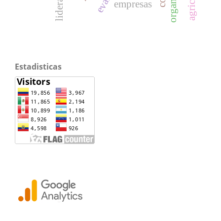
liderazgo
empresas
Estadisticas