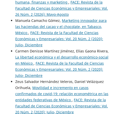
humana, finanzas y marketing
,
FACE: Revista de la
Facultad de Ciencias Económicas y Empresariales: Vol.
26 Núm. 2 (2026): Mayo-Agosto
Manuela Camacho Gómez,
Marketing innovador para
las haciendas del cacao y el chocolate, en Tabasco,
México
,
FACE: Revista de la Facultad de Ciencias
Económicas y Empresariales: Vol. 20 Núm. 2 (2020):
Julio- Diciembre
Carmen Denisse Martínez Jiménez, Elías Gaona Rivera,
La libertad económica y el desarrollo económico-social
en México
,
FACE: Revista de la Facultad de Ciencias
Económicas y Empresariales: Vol. 20 Núm. 2 (2020):
Julio- Diciembre
Zeus Salvador Hernández Veleros, Daniel Velázquez
Orihuela,
Movilidad e incremento en casos
confirmados de covid-19: relación econométrica en las
entidades federativas de México
,
FACE: Revista de la
Facultad de Ciencias Económicas y Empresariales: Vol.
20 Núm. 2 (2020): Julio- Diciembre