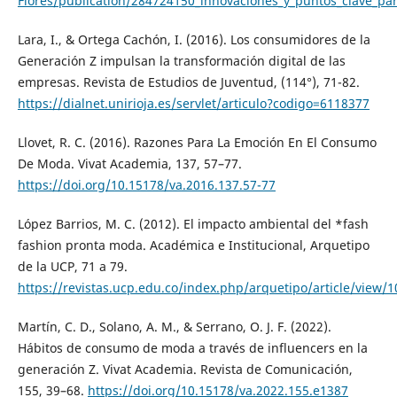
Flores/publication/284724150_innovaciones_y_puntos_clave_pa
Lara, I., & Ortega Cachón, I. (2016). Los consumidores de la
Generación Z impulsan la transformación digital de las
empresas. Revista de Estudios de Juventud, (114°), 71-82.
https://dialnet.unirioja.es/servlet/articulo?codigo=6118377
Llovet, R. C. (2016). Razones Para La Emoción En El Consumo
De Moda. Vivat Academia, 137, 57–77.
https://doi.org/10.15178/va.2016.137.57-77
López Barrios, M. C. (2012). El impacto ambiental del *fash
fashion pronta moda. Académica e Institucional, Arquetipo
de la UCP, 71 a 79.
https://revistas.ucp.edu.co/index.php/arquetipo/article/view/
Martín, C. D., Solano, A. M., & Serrano, O. J. F. (2022).
Hábitos de consumo de moda a través de influencers en la
generación Z. Vivat Academia. Revista de Comunicación,
155, 39–68.
https://doi.org/10.15178/va.2022.155.e1387