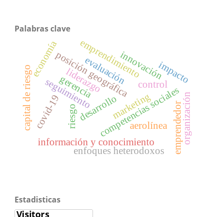
Palabras clave
emprendimiento
economía
innovación
posición geográfica
evaluación
impacto
capital de riesgo
liderazgo
gerencia
seguimiento
control
competencias sociales
marketing
organización
covid-19
desarrollo
emprendedor
riesgo
aerolínea
información y conocimiento
enfoques heterodoxos
Estadisticas