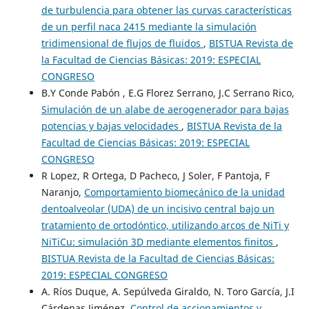
de turbulencia para obtener las curvas características
de un perfil naca 2415 mediante la simulación
tridimensional de flujos de fluidos
,
BISTUA Revista de
la Facultad de Ciencias Básicas: 2019: ESPECIAL
CONGRESO
B.Y Conde Pabón , E.G Florez Serrano, J.C Serrano Rico,
Simulación de un alabe de aerogenerador para bajas
potencias y bajas velocidades
,
BISTUA Revista de la
Facultad de Ciencias Básicas: 2019: ESPECIAL
CONGRESO
R Lopez, R Ortega, D Pacheco, J Soler, F Pantoja, F
Naranjo,
Comportamiento biomecánico de la unidad
dentoalveolar (UDA) de un incisivo central bajo un
tratamiento de ortodóntico, utilizando arcos de NiTi y
NiTiCu: simulación 3D mediante elementos finitos
,
BISTUA Revista de la Facultad de Ciencias Básicas:
2019: ESPECIAL CONGRESO
A. Ríos Duque, A. Sepúlveda Giraldo, N. Toro García, J.I
Cárdenas Jiménez,
Control de accionamientos y