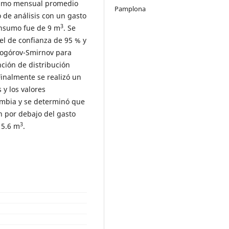
sumo mensual promedio
Pamplona
o de análisis con un gasto
3
consumo fue de 9 m
. Se
el de confianza de 95 % y
mogórov-Smirnov para
ción de distribución
inalmente se realizó un
 y los valores
mbia y se determinó que
n por debajo del gasto
3
15.6 m
.