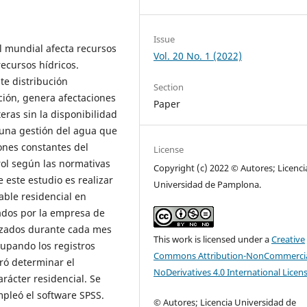
Issue
l mundial afecta recursos
Vol. 20 No. 1 (2022)
ecursos hídricos.
te distribución
Section
ción, genera afectaciones
Paper
eras sin la disponibilidad
r una gestión del agua que
ones constantes del
License
rol según las normativas
Copyright (c) 2022 © Autores; Licenci
e este estudio es realizar
Universidad de Pamplona.
able residencial en
ados por la empresa de
lizados durante cada mes
This work is licensed under a
Creative
grupando los registros
Commons Attribution-NonCommercia
gró determinar el
NoDerivatives 4.0 International Licen
ácter residencial. Se
empleó el software SPSS.
© Autores; Licencia Universidad de