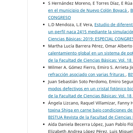
S Hernández Moreno, E Torres Díaz, E Rú
en el municipio de Nuevo Colón Boyacá
,
B
CONGRESO
L.D Mendoza, L.E Vera,
Estudio de diferent
un perfil naca 2415 mediante la simulación
Ciencias Básicas: 2019: ESPECIAL CONGR
Martha Lucía Barrera Pérez, Omar Alberto 
calentamiento global en un sistema de po
de la Facultad de Ciencias Básicas: Vol. 18
Wilmer A. Gómez Fierro, Emiro S. Arrieta 
refracción asociado con varias frituras
,
BI
Juan Sebastián Soto Perdomo, Emiro Segu
modos defectivos en un cristal fotónico 
de la Facultad de Ciencias Básicas: Vol. 18
Ángela Lizcano, Raquel Villamizar, Fanny 
toxina Shiga en carne bajo condiciones de
BISTUA Revista de la Facultad de Ciencias B
Aída Daniela Becerra López, Juan Pablo Fló
Elizabeth Andrea López Pérez, Luis Migu