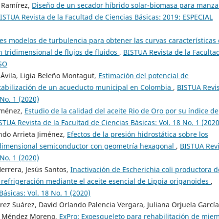
a Ramírez,
Diseño de un secador híbrido solar-biomasa para manz
ISTUA Revista de la Facultad de Ciencias Básicas: 2019: ESPECIAL
es modelos de turbulencia para obtener las curvas características
 tridimensional de flujos de fluidos
,
BISTUA Revista de la Faculta
ESO
Ávila, Ligia Beleño Montagut,
Estimación del potencial de
tabilización de un acueducto municipal en Colombia
,
BISTUA Revi
 No. 1 (2020)
Jiménez,
Estudio de la calidad del aceite Rio de Oro por su índice de
STUA Revista de la Facultad de Ciencias Básicas: Vol. 18 No. 1 (2020
ndo Arrieta Jiménez,
Efectos de la presión hidrostática sobre los
bidimensional semiconductor con geometría hexagonal
,
BISTUA Revi
 No. 1 (2020)
Herrera, Jesús Santos,
Inactivación de Escherichia coli productora d
 refrigeración mediante el aceite esencial de Lippia origanoides
,
ásicas: Vol. 18 No. 1 (2020)
rez Suárez, David Orlando Palencia Vergara, Juliana Orjuela García
el Méndez Moreno,
ExPro: Exoesqueleto para rehabilitación de mie