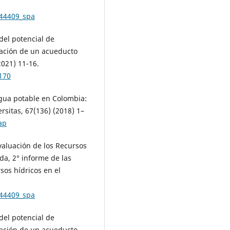
144409_spa
 del potencial de
zación de un acueducto
021) 11-16.
170
agua potable en Colombia:
ersitas, 67(136) (2018) 1–
ap
luación de los Recursos
da, 2° informe de las
sos hídricos en el
144409_spa
 del potencial de
zación de un acueducto