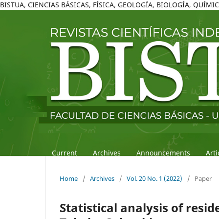
BISTUA, CIENCIAS BÁSICAS, FÍSICA, GEOLOGÍA, BIOLOGÍA, QUÍM
Current
Archives
Announcements
Art
Home
/
Archives
/
Vol. 20 No. 1 (2022)
/
Paper
Statistical analysis of res