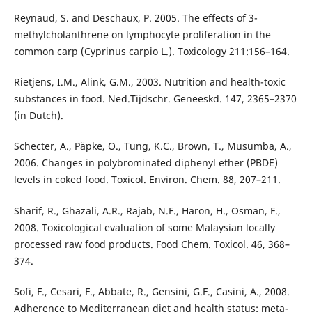
Reynaud, S. and Deschaux, P. 2005. The effects of 3-
methylcholanthrene on lymphocyte proliferation in the
common carp (Cyprinus carpio L.). Toxicology 211:156–164.
Rietjens, I.M., Alink, G.M., 2003. Nutrition and health-toxic
substances in food. Ned.Tijdschr. Geneeskd. 147, 2365–2370
(in Dutch).
Schecter, A., Päpke, O., Tung, K.C., Brown, T., Musumba, A.,
2006. Changes in polybrominated diphenyl ether (PBDE)
levels in coked food. Toxicol. Environ. Chem. 88, 207–211.
Sharif, R., Ghazali, A.R., Rajab, N.F., Haron, H., Osman, F.,
2008. Toxicological evaluation of some Malaysian locally
processed raw food products. Food Chem. Toxicol. 46, 368–
374.
Sofi, F., Cesari, F., Abbate, R., Gensini, G.F., Casini, A., 2008.
Adherence to Mediterranean diet and health status: meta-