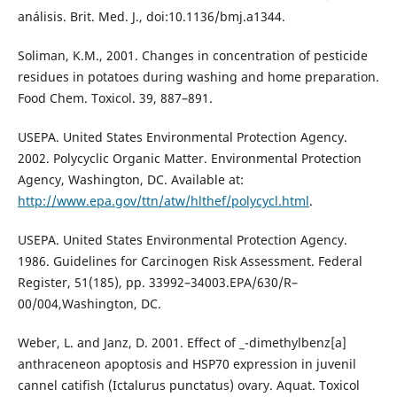
análisis. Brit. Med. J., doi:10.1136/bmj.a1344.
Soliman, K.M., 2001. Changes in concentration of pesticide
residues in potatoes during washing and home preparation.
Food Chem. Toxicol. 39, 887–891.
USEPA. United States Environmental Protection Agency.
2002. Polycyclic Organic Matter. Environmental Protection
Agency, Washington, DC. Available at:
http://www.epa.gov/ttn/atw/hlthef/polycycl.html
.
USEPA. United States Environmental Protection Agency.
1986. Guidelines for Carcinogen Risk Assessment. Federal
Register, 51(185), pp. 33992–34003.EPA/630/R–
00/004,Washington, DC.
Weber, L. and Janz, D. 2001. Effect of _-dimethylbenz[a]
anthraceneon apoptosis and HSP70 expression in juvenil
cannel catifish (Ictalurus punctatus) ovary. Aquat. Toxicol