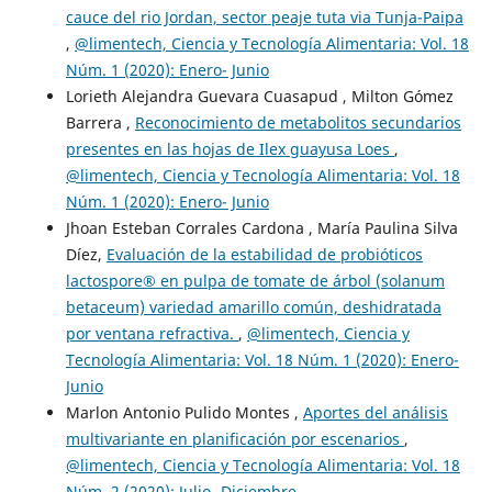
cauce del rio Jordan, sector peaje tuta via Tunja-Paipa
,
@limentech, Ciencia y Tecnología Alimentaria: Vol. 18
Núm. 1 (2020): Enero- Junio
Lorieth Alejandra Guevara Cuasapud , Milton Gómez
Barrera ,
Reconocimiento de metabolitos secundarios
presentes en las hojas de Ilex guayusa Loes
,
@limentech, Ciencia y Tecnología Alimentaria: Vol. 18
Núm. 1 (2020): Enero- Junio
Jhoan Esteban Corrales Cardona , María Paulina Silva
Díez,
Evaluación de la estabilidad de probióticos
lactospore® en pulpa de tomate de árbol (solanum
betaceum) variedad amarillo común, deshidratada
por ventana refractiva.
,
@limentech, Ciencia y
Tecnología Alimentaria: Vol. 18 Núm. 1 (2020): Enero-
Junio
Marlon Antonio Pulido Montes ,
Aportes del análisis
multivariante en planificación por escenarios
,
@limentech, Ciencia y Tecnología Alimentaria: Vol. 18
Núm. 2 (2020): Julio- Diciembre