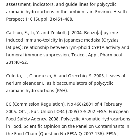
assessment, indicators, and guide lines for polycyclic
aromatic hydrocarbons in the ambient air. Environ. Health
Perspect 110 (Suppl. 3):451–488.
Carlson, E., Li, Y. and Zelikoff, J. 2004. Benzo[a] pyrene-
induced immuno-toxicity in Japanese medaka (Oryzias
latipes): relationship between lym-phoid CYP1A activity and
humoral immune suppression. Toxicol. Appl. Pharmacol
201:40–52.
Culotta, L., Gianguzza, A. and Orecchio, S. 2005. Leaves of
nerium oleander L. as bioaccumulators of polycyclic
aromatic hydrocarbons (PAH).
EC (Commission Regulation), No 466/2001 of 4 February
2005. Off. J. Eur. Unión LO34 (2005) 3-5.202 EFSA. European
Food Safety Agency. 2008. Polycyclic Aromatic Hydrocarbons
in Food. Scientific Opinion on the Panel on Contaminants in
the Food Chain (Question No EFSA-Q-2007-136). EFSA J