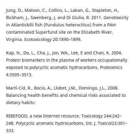
Jung, D., Matson, C., Collins, L., Laban, G., Stapleton, H.,
Bickham, J., Swenberg, J. and Di Giulio, R. 2011. Genotoxicity
in Atlantickilli fish (Fundulus heteroclitus) from a PAH-
contaminated Superfund site on the Elizabeth River,
Virginia. Ecotoxicology 20:1890–1899.
Kap, N., Do, L., Cha, J., Joo, WA., Lee, E and Chan, K. 2004.
Protein biomarkers in the plasma of workers occupationally
exposed to polycyclic aromatic hydrocarbons, Proteomics
4:3505–3513.
Martí-Cid, R., Bocio, A., Llobet, J.M., Domingo, J.L., 2008.
Balancing health benefits and chemical risks associated to
dietary habits:
RIBEFOOD, a new Internet resource. Toxicology 244:242–
248. Polycyclic aromatic hydrocarbons. Int. J. Toxicol23:301–
333.