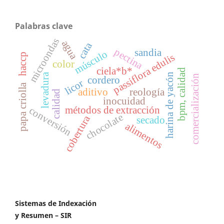
Palabras clave
microondas
agua
cata
pectina
sandia
músculo
haccp
passiflora edulis
color
ciela*b*
bpm, calidad
levadura
harina de yacón
comercialización
cordero
licor
papa criolla
aditivo
reología
calidad
inocuidad
métodos de extracción
conversión
chocolate
cobertura
secado
alimentos
Sistemas de Indexación
y Resumen – SIR