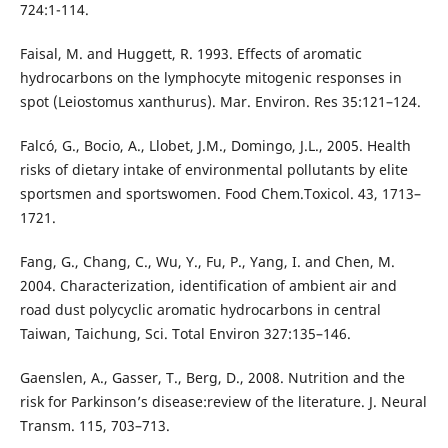
724:1-114.
Faisal, M. and Huggett, R. 1993. Effects of aromatic
hydrocarbons on the lymphocyte mitogenic responses in
spot (Leiostomus xanthurus). Mar. Environ. Res 35:121–124.
Falcó, G., Bocio, A., Llobet, J.M., Domingo, J.L., 2005. Health
risks of dietary intake of environmental pollutants by elite
sportsmen and sportswomen. Food Chem.Toxicol. 43, 1713–
1721.
Fang, G., Chang, C., Wu, Y., Fu, P., Yang, I. and Chen, M.
2004. Characterization, identification of ambient air and
road dust polycyclic aromatic hydrocarbons in central
Taiwan, Taichung, Sci. Total Environ 327:135–146.
Gaenslen, A., Gasser, T., Berg, D., 2008. Nutrition and the
risk for Parkinson’s disease:review of the literature. J. Neural
Transm. 115, 703–713.