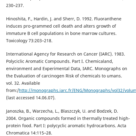
230–237.
Hinoshita, F., Hardin, J. and Sherr, D. 1992. Fluoranthene
induces pro-grammed cell death and alters growth of
immature B cell populations in bone marrow cultures.
Toxicology 73:203–218.
International Agency for Research on Cancer (IARC). 1983.
Polyciclic Aromatic Compounds. Part I. Chemicaland,
environment and Experimental Data, IARC. Monographs on
the Evaluation of carcinogen Risk of chemicals to umans.
vol. 32. Available
from:/
http://monographs.iarc.fr/ENG/Monographs/vol32/volu
(last accessed 14.06.07).
Janoszka, B., Warzecha, L., Blaszczyk, U. and Bodzek, D.
2004. Organic compounds formed in thermally treated high-
protein food. Part I: polycyclic aromatic hydrocarbons. Acta
Chromatica 14:115–28.