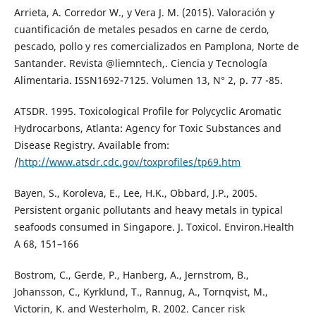
Arrieta, A. Corredor W., y Vera J. M. (2015). Valoración y
cuantificación de metales pesados en carne de cerdo,
pescado, pollo y res comercializados en Pamplona, Norte de
Santander. Revista @liemntech,. Ciencia y Tecnología
Alimentaria. ISSN1692-7125. Volumen 13, N° 2, p. 77 -85.
ATSDR. 1995. Toxicological Profile for Polycyclic Aromatic
Hydrocarbons, Atlanta: Agency for Toxic Substances and
Disease Registry. Available from:
/
http://www.atsdr.cdc.gov/toxprofiles/tp69.htm
Bayen, S., Koroleva, E., Lee, H.K., Obbard, J.P., 2005.
Persistent organic pollutants and heavy metals in typical
seafoods consumed in Singapore. J. Toxicol. Environ.Health
A 68, 151–166
Bostrom, C., Gerde, P., Hanberg, A., Jernstrom, B.,
Johansson, C., Kyrklund, T., Rannug, A., Tornqvist, M.,
Victorin, K. and Westerholm, R. 2002. Cancer risk