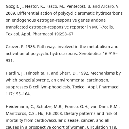
Gozgit, J., Nestor, K., Fasco, M., Pentecost, B. and Arcaro, V.
2009. Differential action of polycyclic aromatic hydrocarbons
on endogenous estrogen-responsive genes andona
transfected estrogen-responsive reporter in MCF-7cells.
Toxicol. Appl. Pharmacol 196:58–67.
Grover, P. 1986. Path ways involved in the metabolism and
activation of polycyclic hydrocarbons. Xenobiotica 16:915–
931.
Hardin, J., Hinoshita, F. and Sherr, D., 1992. Mechanisms by
which benzo[a]pyrene, an environmental carcinogen,
suppresses B cell lym-phopoiesis. Toxicol. Appl. Pharmacol
117:155–164.
Heidemann, C., Schulze, M.B., Franco, O.H., van Dam, R.M.,
Mantzoros, C.S., Hu, F.B.2008. Dietary patterns and risk of
mortality from cardiovascular disease, cáncer, and all
causes in a prospective cohort of women. Circulation 118,