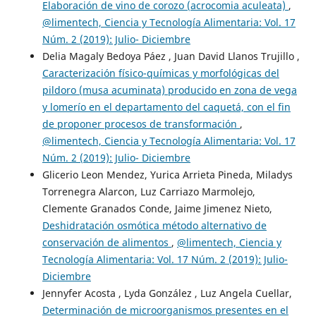
Elaboración de vino de corozo (acrocomia aculeata)
,
@limentech, Ciencia y Tecnología Alimentaria: Vol. 17
Núm. 2 (2019): Julio- Diciembre
Delia Magaly Bedoya Páez , Juan David Llanos Trujillo ,
Caracterización físico-químicas y morfológicas del
pildoro (musa acuminata) producido en zona de vega
y lomerío en el departamento del caquetá, con el fin
de proponer procesos de transformación
,
@limentech, Ciencia y Tecnología Alimentaria: Vol. 17
Núm. 2 (2019): Julio- Diciembre
Glicerio Leon Mendez, Yurica Arrieta Pineda, Miladys
Torrenegra Alarcon, Luz Carriazo Marmolejo,
Clemente Granados Conde, Jaime Jimenez Nieto,
Deshidratación osmótica método alternativo de
conservación de alimentos
,
@limentech, Ciencia y
Tecnología Alimentaria: Vol. 17 Núm. 2 (2019): Julio-
Diciembre
Jennyfer Acosta , Lyda González , Luz Angela Cuellar,
Determinación de microorganismos presentes en el