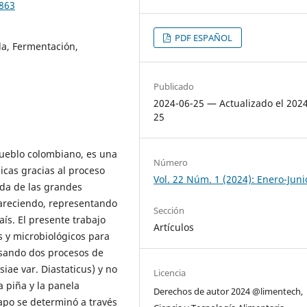
2863
PDF ESPAÑOL
ida, Fermentación,
Publicado
2024-06-25 — Actualizado el 202
25
pueblo colombiano, es una
Número
icas gracias al proceso
Vol. 22 Núm. 1 (2024): Enero-Juni
ada de las grandes
pareciendo, representando
Sección
aís. El presente trabajo
Artículos
s y microbiológicos para
usando dos procesos de
iae var. Diastaticus) y no
Licencia
a piña y la panela
Derechos de autor 2024 @limentech,
apo se determinó a través