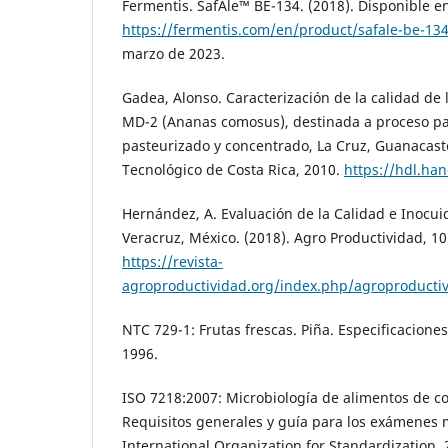
Fermentis. SafAle™ BE-134. (2018). Disponible e
https://fermentis.com/en/product/safale-be-134
marzo de 2023.
Gadea, Alonso. Caracterización de la calidad de 
MD-2 (Ananas comosus), destinada a proceso pa
pasteurizado y concentrado, La Cruz, Guanacaste,
Tecnológico de Costa Rica, 2010.
https://hdl.ha
Hernández, A. Evaluación de la Calidad e Inocui
Veracruz, México. (2018). Agro Productividad, 10 
https://revista-
agroproductividad.org/index.php/agroproductiv
NTC 729-1: Frutas frescas. Piña. Especificacion
1996.
ISO 7218:2007: Microbiología de alimentos de 
Requisitos generales y guía para los exámenes m
International Organization for Standardization. 