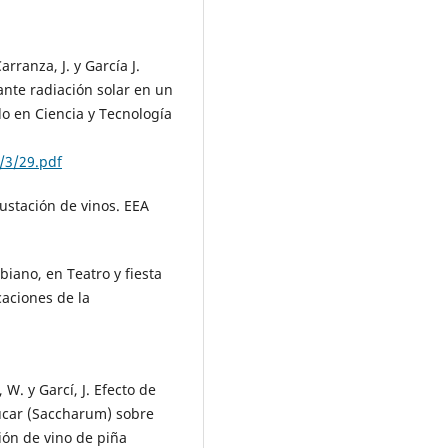
Carranza, J. y García J.
nte radiación solar en un
lo en Ciencia y Tecnología
/3/29.pdf
ustación de vinos. EEA
iano, en Teatro y fiesta
caciones de la
W. y Garcí, J. Efecto de
úcar (Saccharum) sobre
ción de vino de piña