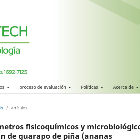
los
proceso de evaluación
Políticas
Acerca de
io
/
Artículos
etros fisicoquímicos y microbiológic
ón de guarapo de piña (ananas