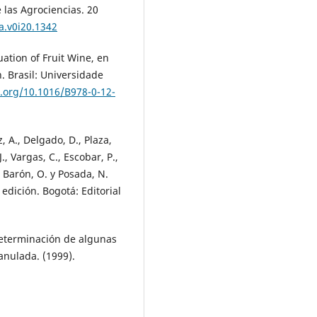
 las Agrociencias. 20
a.v0i20.1342
uation of Fruit Wine, en
. Brasil: Universidade
i.org/10.1016/B978-0-12-
z, A., Delgado, D., Plaza,
J., Vargas, C., Escobar, P.,
, Barón, O. y Posada, N.
edición. Bogotá: Editorial
 Determinación de algunas
anulada. (1999).