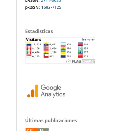
L-ISSN:
2711-3035
p-ISSN:
1692-7125
Estadisticas
Últimas publicaciones