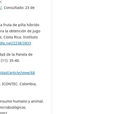
n:
/
. Consultado: 23 de
la fruta de piña híbrido
ra la obtención de jugo
 Costa Rica. Instituto
ndle.net/2238/2833
dad de la Panela de
(11): 35-40.
idad/article/view/68
es. ICONTEC. Colombia,
consumo humano y animal.
icrobiológicos.
2007.