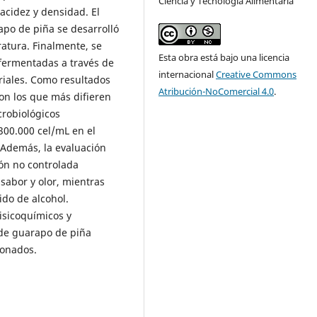
Ciencia y Tecnología Alimentaria
acidez y densidad. El
apo de piña se desarrolló
atura. Finalmente, se
Esta obra está bajo una licencia
 fermentadas a través de
internacional
Creative Commons
riales. Como resultados
Atribución-NoComercial 4.0
.
son los que más difieren
crobiológicos
300.000 cel/mL en el
 Además, la evaluación
ón no controlada
sabor y olor, mientras
ido de alcohol.
isicoquímicos y
 de guarapo de piña
ionados.