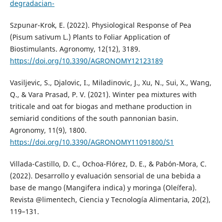
degradacian-
Szpunar-Krok, E. (2022). Physiological Response of Pea
(Pisum sativum L.) Plants to Foliar Application of
Biostimulants. Agronomy, 12(12), 3189.
https://doi.org/10.3390/AGRONOMY12123189
Vasiljevic, S., Djalovic, I., Miladinovic, J., Xu, N., Sui, X., Wang,
Q., & Vara Prasad, P. V. (2021). Winter pea mixtures with
triticale and oat for biogas and methane production in
semiarid conditions of the south pannonian basin.
Agronomy, 11(9), 1800.
https://doi.org/10.3390/AGRONOMY11091800/S1
Villada-Castillo, D. C., Ochoa-Flórez, D. E., & Pabón-Mora, C.
(2022). Desarrollo y evaluación sensorial de una bebida a
base de mango (Mangifera indica) y moringa (Oleífera).
Revista @limentech, Ciencia y Tecnología Alimentaria, 20(2),
119–131.