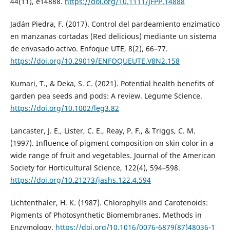
44(11), e14888.
https://doi.org/10.1111/JFPP.14888
Jadán Piedra, F. (2017). Control del pardeamiento enzimatico
en manzanas cortadas (Red delicious) mediante un sistema
de envasado activo. Enfoque UTE, 8(2), 66–77.
https://doi.org/10.29019/ENFOQUEUTE.V8N2.158
Kumari, T., & Deka, S. C. (2021). Potential health benefits of
garden pea seeds and pods: A review. Legume Science.
https://doi.org/10.1002/leg3.82
Lancaster, J. E., Lister, C. E., Reay, P. F., & Triggs, C. M.
(1997). Influence of pigment composition on skin color in a
wide range of fruit and vegetables. Journal of the American
Society for Horticultural Science, 122(4), 594–598.
https://doi.org/10.21273/jashs.122.4.594
Lichtenthaler, H. K. (1987). Chlorophylls and Carotenoids:
Pigments of Photosynthetic Biomembranes. Methods in
Enzymology.
https://doi.org/10.1016/0076-6879(87)48036-1