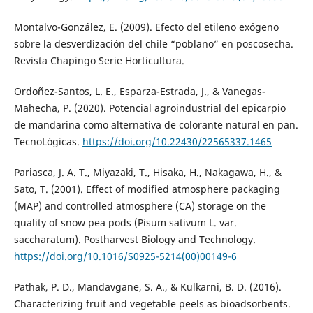
Montalvo-González, E. (2009). Efecto del etileno exógeno
sobre la desverdización del chile “poblano” en poscosecha.
Revista Chapingo Serie Horticultura.
Ordoñez-Santos, L. E., Esparza-Estrada, J., & Vanegas-
Mahecha, P. (2020). Potencial agroindustrial del epicarpio
de mandarina como alternativa de colorante natural en pan.
TecnoLógicas.
https://doi.org/10.22430/22565337.1465
Pariasca, J. A. T., Miyazaki, T., Hisaka, H., Nakagawa, H., &
Sato, T. (2001). Effect of modified atmosphere packaging
(MAP) and controlled atmosphere (CA) storage on the
quality of snow pea pods (Pisum sativum L. var.
saccharatum). Postharvest Biology and Technology.
https://doi.org/10.1016/S0925-5214(00)00149-6
Pathak, P. D., Mandavgane, S. A., & Kulkarni, B. D. (2016).
Characterizing fruit and vegetable peels as bioadsorbents.