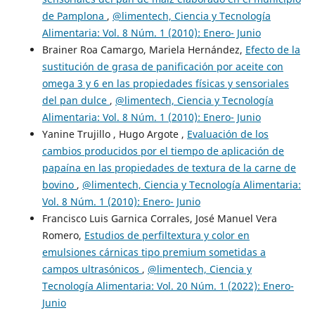
de Pamplona
,
@limentech, Ciencia y Tecnología
Alimentaria: Vol. 8 Núm. 1 (2010): Enero- Junio
Brainer Roa Camargo, Mariela Hernández,
Efecto de la
sustitución de grasa de panificación por aceite con
omega 3 y 6 en las propiedades físicas y sensoriales
del pan dulce
,
@limentech, Ciencia y Tecnología
Alimentaria: Vol. 8 Núm. 1 (2010): Enero- Junio
Yanine Trujillo , Hugo Argote ,
Evaluación de los
cambios producidos por el tiempo de aplicación de
papaína en las propiedades de textura de la carne de
bovino
,
@limentech, Ciencia y Tecnología Alimentaria:
Vol. 8 Núm. 1 (2010): Enero- Junio
Francisco Luis Garnica Corrales, José Manuel Vera
Romero,
Estudios de perfiltextura y color en
emulsiones cárnicas tipo premium sometidas a
campos ultrasónicos
,
@limentech, Ciencia y
Tecnología Alimentaria: Vol. 20 Núm. 1 (2022): Enero-
Junio