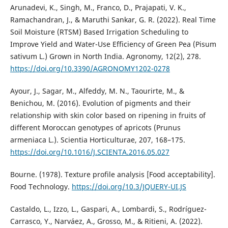
Arunadevi, K., Singh, M., Franco, D., Prajapati, V. K.,
Ramachandran, J., & Maruthi Sankar, G. R. (2022). Real Time
Soil Moisture (RTSM) Based Irrigation Scheduling to
Improve Yield and Water-Use Efficiency of Green Pea (Pisum
sativum L.) Grown in North India. Agronomy, 12(2), 278.
https://doi.org/10.3390/AGRONOMY1202-0278
Ayour, J., Sagar, M., Alfeddy, M. N., Taourirte, M., &
Benichou, M. (2016). Evolution of pigments and their
relationship with skin color based on ripening in fruits of
different Moroccan genotypes of apricots (Prunus
armeniaca L.). Scientia Horticulturae, 207, 168–175.
https://doi.org/10.1016/J.SCIENTA.2016.05.027
Bourne. (1978). Texture profile analysis [Food acceptability].
Food Technology.
https://doi.org/10.3/JQUERY-UI.JS
Castaldo, L., Izzo, L., Gaspari, A., Lombardi, S., Rodríguez-
Carrasco, Y., Narváez, A., Grosso, M., & Ritieni, A. (2022).