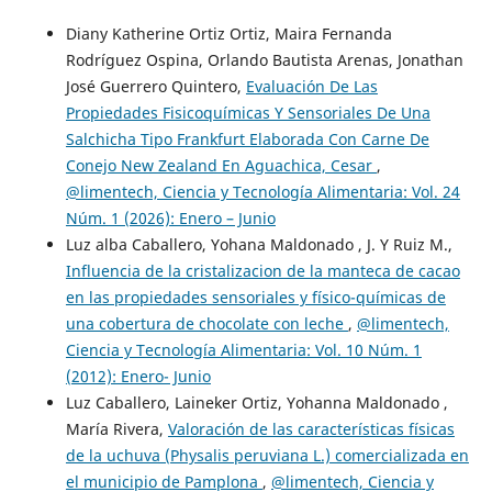
Diany Katherine Ortiz Ortiz, Maira Fernanda
Rodríguez Ospina, Orlando Bautista Arenas, Jonathan
José Guerrero Quintero,
Evaluación De Las
Propiedades Fisicoquímicas Y Sensoriales De Una
Salchicha Tipo Frankfurt Elaborada Con Carne De
Conejo New Zealand En Aguachica, Cesar
,
@limentech, Ciencia y Tecnología Alimentaria: Vol. 24
Núm. 1 (2026): Enero – Junio
Luz alba Caballero, Yohana Maldonado , J. Y Ruiz M.,
Influencia de la cristalizacion de la manteca de cacao
en las propiedades sensoriales y físico-químicas de
una cobertura de chocolate con leche
,
@limentech,
Ciencia y Tecnología Alimentaria: Vol. 10 Núm. 1
(2012): Enero- Junio
Luz Caballero, Laineker Ortiz, Yohanna Maldonado ,
María Rivera,
Valoración de las características físicas
de la uchuva (Physalis peruviana L.) comercializada en
el municipio de Pamplona
,
@limentech, Ciencia y