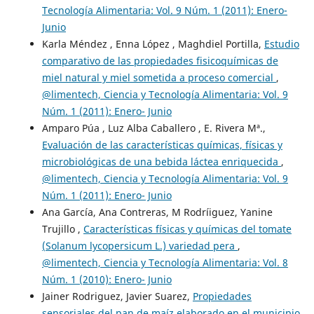
Tecnología Alimentaria: Vol. 9 Núm. 1 (2011): Enero-
Junio
Karla Méndez , Enna López , Maghdiel Portilla,
Estudio
comparativo de las propiedades fisicoquímicas de
miel natural y miel sometida a proceso comercial
,
@limentech, Ciencia y Tecnología Alimentaria: Vol. 9
Núm. 1 (2011): Enero- Junio
Amparo Púa , Luz Alba Caballero , E. Rivera Mª.,
Evaluación de las características químicas, físicas y
microbiológicas de una bebida láctea enriquecida
,
@limentech, Ciencia y Tecnología Alimentaria: Vol. 9
Núm. 1 (2011): Enero- Junio
Ana García, Ana Contreras, M Rodríiguez, Yanine
Trujillo ,
Características físicas y químicas del tomate
(Solanum lycopersicum L.) variedad pera
,
@limentech, Ciencia y Tecnología Alimentaria: Vol. 8
Núm. 1 (2010): Enero- Junio
Jainer Rodriguez, Javier Suarez,
Propiedades
sensoriales del pan de maíz elaborado en el municipio