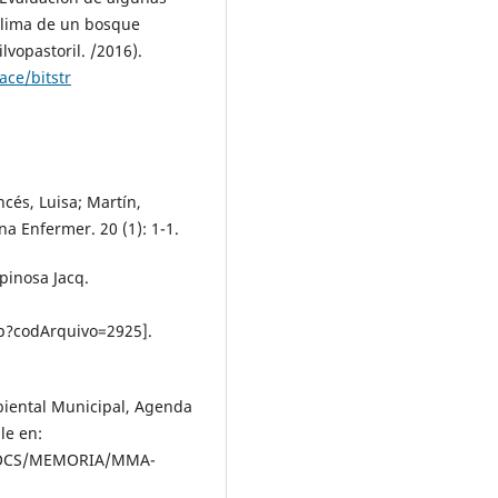
oclima de un bosque
vopastoril. /2016).
ace/bitstr
és, Luisa; Martín,
a Enfermer. 20 (1): 1-1.
pinosa Jacq.
p?codArquivo=2925].
biental Municipal, Agenda
le en:
OCS/MEMORIA/MMA-