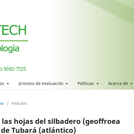
los
proceso de evaluación
Políticas
Acerca de
nio
/
Artículos
las hojas del silbadero (geoffroea
 de Tubará (atlántico)