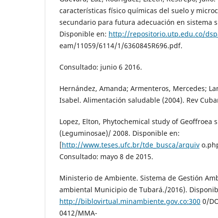
características físico químicas del suelo y micr
secundario para futura adecuación en sistema sil
Disponible en:
http://repositorio.utp.edu.co/dsp
eam/11059/6114/1/6360845R696.pdf.
Consultado: junio 6 2016.
Hernández, Amanda; Armenteros, Mercedes; Lanc
Isabel. Alimentación saludable (2004). Rev Cuban
Lopez, Elton, Phytochemical study of Geoffroea s
(Leguminosae)/ 2008. Disponible en:
[
http://www.teses.ufc.br/tde_busca/arquiv
o.ph
Consultado: mayo 8 de 2015.
Ministerio de Ambiente. Sistema de Gestión Am
ambiental Municipio de Tubará./2016). Disponib
http://biblovirtual.minambiente.gov.co:300
0/D
0412/MMA-