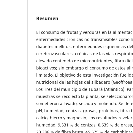
Resumen
El consumo de frutas y verduras en la alimentac
enfermedades crónicas no transmisibles como la
diabetes mellitus, enfermedades isquémicas del
cerebrovasculares, crónicas de las vías respirato
elevado contenido de micronutrientes, fibra die
bioactivos; sin embargo el consumo de estos al
limitado. El objetivo de esta investigación fue id
nutricional de las hojas del silbadero (Geoffroea
Los Tres del municipio de Tubará (Atlántico). Par
muestras se recolectó la planta, se seleccionaron
sometieron a lavado, secado y molienda. Se det
pH, humedad, cenizas, grasas, proteínas, fibra b
calcio, hierro y magnesio. Los resultados revela
humedad, 9,531 % de cenizas, 0,639 % de grasa,
20,386 % de fibra bruta, 45,575 % de carbohidr