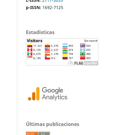
L-ISSN:
2711-3035
p-ISSN:
1692-7125
Estadisticas
Últimas publicaciones