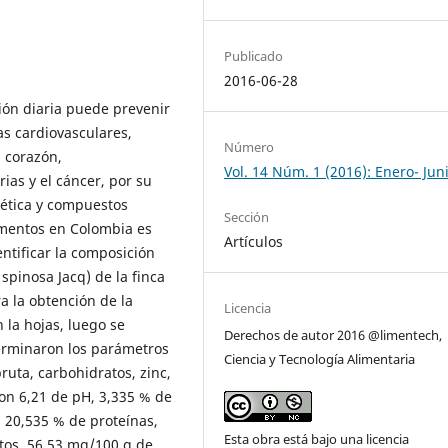
Publicado
2016-06-28
ión diaria puede prevenir
s cardiovasculares,
Número
 corazón,
Vol. 14 Núm. 1 (2016): Enero- Jun
rias y el cáncer, por su
tética y compuestos
Sección
imentos en Colombia es
Artículos
entificar la composición
 spinosa Jacq) de la finca
a la obtención de la
Licencia
 la hojas, luego se
Derechos de autor 2016 @limentech,
erminaron los parámetros
Ciencia y Tecnología Alimentaria
ruta, carbohidratos, zinc,
ron 6,21 de pH, 3,335 % de
 20,535 % de proteínas,
Esta obra está bajo una licencia
atos, 56,53 mg/100 g de