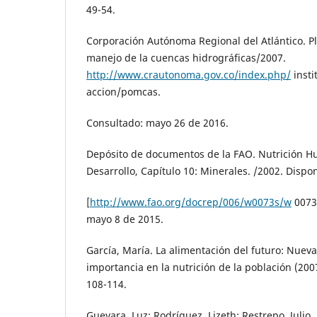
49-54.
Corporación Autónoma Regional del Atlántico. P
manejo de la cuencas hidrográficas/2007.
http://www.crautonoma.gov.co/index.php/
insti
accion/pomcas.
Consultado: mayo 26 de 2016.
Depósito de documentos de la FAO. Nutrición 
Desarrollo, Capítulo 10: Minerales. /2002. Dispon
[
http://www.fao.org/docrep/006/w0073s/w
0073
mayo 8 de 2015.
García, María. La alimentación del futuro: Nueva
importancia en la nutrición de la población (2007
108-114.
Guevara, Luz; Rodríguez, Lizeth; Restrepo, Julio