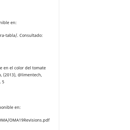
nible en:
ra-tabla/. Consultado:
e en el color del tomate
, (2013), @limentech,
. 5
ponible en:
MA/OMA19Revisions.pdf