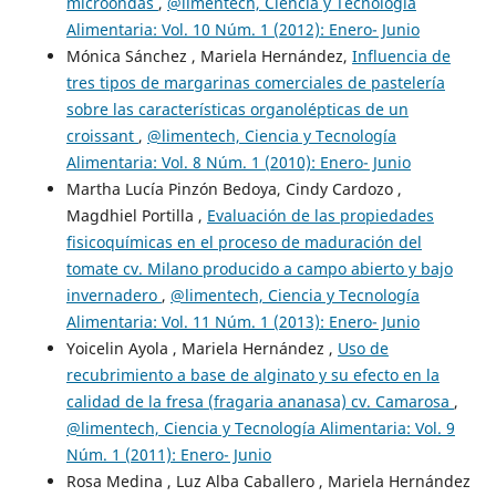
microondas
,
@limentech, Ciencia y Tecnología
Alimentaria: Vol. 10 Núm. 1 (2012): Enero- Junio
Mónica Sánchez , Mariela Hernández,
Influencia de
tres tipos de margarinas comerciales de pastelería
sobre las características organolépticas de un
croissant
,
@limentech, Ciencia y Tecnología
Alimentaria: Vol. 8 Núm. 1 (2010): Enero- Junio
Martha Lucía Pinzón Bedoya, Cindy Cardozo ,
Magdhiel Portilla ,
Evaluación de las propiedades
fisicoquímicas en el proceso de maduración del
tomate cv. Milano producido a campo abierto y bajo
invernadero
,
@limentech, Ciencia y Tecnología
Alimentaria: Vol. 11 Núm. 1 (2013): Enero- Junio
Yoicelin Ayola , Mariela Hernández ,
Uso de
recubrimiento a base de alginato y su efecto en la
calidad de la fresa (fragaria ananasa) cv. Camarosa
,
@limentech, Ciencia y Tecnología Alimentaria: Vol. 9
Núm. 1 (2011): Enero- Junio
Rosa Medina , Luz Alba Caballero , Mariela Hernández