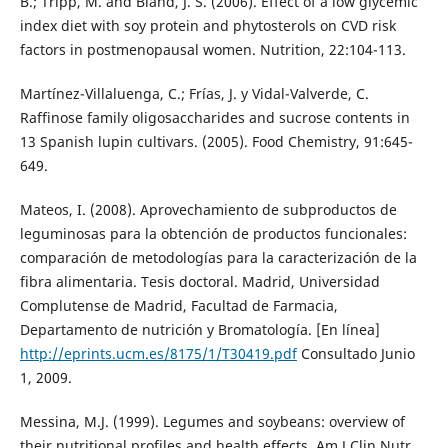
B.; Tripp, M. and Bland, J. S. (2006). Effect of a low glycemic
index diet with soy protein and phytosterols on CVD risk
factors in postmenopausal women. Nutrition, 22:104-113.
Martínez-Villaluenga, C.; Frías, J. y Vidal-Valverde, C.
Raffinose family oligosaccharides and sucrose contents in
13 Spanish lupin cultivars. (2005). Food Chemistry, 91:645-
649.
Mateos, I. (2008). Aprovechamiento de subproductos de
leguminosas para la obtención de productos funcionales:
comparación de metodologías para la caracterización de la
fibra alimentaria. Tesis doctoral. Madrid, Universidad
Complutense de Madrid, Facultad de Farmacia,
Departamento de nutrición y Bromatología. [En línea]
http://eprints.ucm.es/8175/1/T30419.pdf
Consultado Junio
1, 2009.
Messina, M.J. (1999). Legumes and soybeans: overview of
their nutritional profiles and health effects. Am J Clin Nutr.,