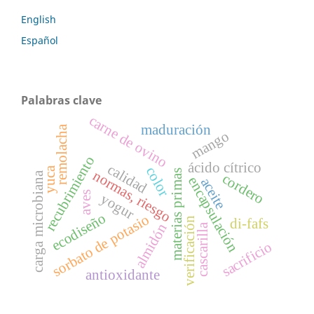
English
Español
Palabras clave
carne de ovino
maduración
remolacha
mango
recubrimiento
ácido cítrico
calidad
color
yuca
normas, riesgo
materias primas
carga microbiana
cordero
encapsulación
aceite
aves
yogur
ecodiseño
sorbato de potasio
verificación
di-fafs
almidón
cascarilla
sacrificio
antioxidante