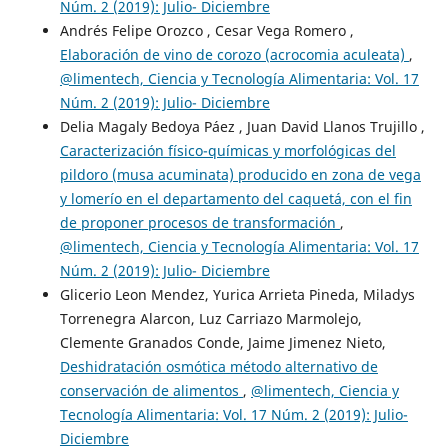
Núm. 2 (2019): Julio- Diciembre
Andrés Felipe Orozco , Cesar Vega Romero ,
Elaboración de vino de corozo (acrocomia aculeata)
,
@limentech, Ciencia y Tecnología Alimentaria: Vol. 17
Núm. 2 (2019): Julio- Diciembre
Delia Magaly Bedoya Páez , Juan David Llanos Trujillo ,
Caracterización físico-químicas y morfológicas del
pildoro (musa acuminata) producido en zona de vega
y lomerío en el departamento del caquetá, con el fin
de proponer procesos de transformación
,
@limentech, Ciencia y Tecnología Alimentaria: Vol. 17
Núm. 2 (2019): Julio- Diciembre
Glicerio Leon Mendez, Yurica Arrieta Pineda, Miladys
Torrenegra Alarcon, Luz Carriazo Marmolejo,
Clemente Granados Conde, Jaime Jimenez Nieto,
Deshidratación osmótica método alternativo de
conservación de alimentos
,
@limentech, Ciencia y
Tecnología Alimentaria: Vol. 17 Núm. 2 (2019): Julio-
Diciembre