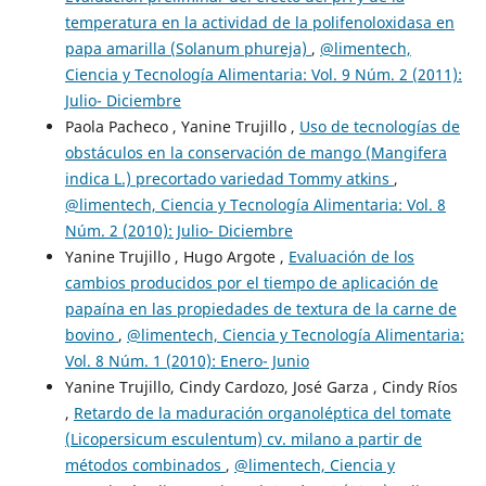
temperatura en la actividad de la polifenoloxidasa en
papa amarilla (Solanum phureja)
,
@limentech,
Ciencia y Tecnología Alimentaria: Vol. 9 Núm. 2 (2011):
Julio- Diciembre
Paola Pacheco , Yanine Trujillo ,
Uso de tecnologías de
obstáculos en la conservación de mango (Mangifera
indica L.) precortado variedad Tommy atkins
,
@limentech, Ciencia y Tecnología Alimentaria: Vol. 8
Núm. 2 (2010): Julio- Diciembre
Yanine Trujillo , Hugo Argote ,
Evaluación de los
cambios producidos por el tiempo de aplicación de
papaína en las propiedades de textura de la carne de
bovino
,
@limentech, Ciencia y Tecnología Alimentaria:
Vol. 8 Núm. 1 (2010): Enero- Junio
Yanine Trujillo, Cindy Cardozo, José Garza , Cindy Ríos
,
Retardo de la maduración organoléptica del tomate
(Licopersicum esculentum) cv. milano a partir de
métodos combinados
,
@limentech, Ciencia y