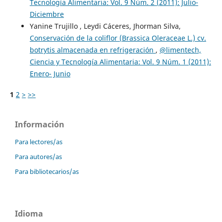
Tecnología Alimentaria: Vol. 9 Núm. 2 (2011): Julio-
Diciembre
Yanine Trujillo , Leydi Cáceres, Jhorman Silva,
Conservación de la coliflor (Brassica Oleraceae L.) cv.
botrytis almacenada en refrigeración
,
@limentech,
Ciencia y Tecnología Alimentaria: Vol. 9 Núm. 1 (2011):
Enero- Junio
1
2
>
>>
Información
Para lectores/as
Para autores/as
Para bibliotecarios/as
Idioma