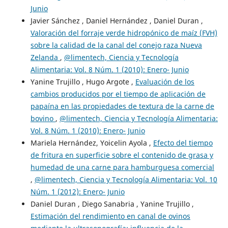
Junio
Javier Sánchez , Daniel Hernández , Daniel Duran ,
Valoración del forraje verde hidropónico de maíz (FVH)
sobre la calidad de la canal del conejo raza Nueva
Zelanda
,
@limentech, Ciencia y Tecnología
Alimentaria: Vol. 8 Núm. 1 (2010): Enero- Junio
Yanine Trujillo , Hugo Argote ,
Evaluación de los
cambios producidos por el tiempo de aplicación de
papaína en las propiedades de textura de la carne de
bovino
,
@limentech, Ciencia y Tecnología Alimentaria:
Vol. 8 Núm. 1 (2010): Enero- Junio
Mariela Hernández, Yoicelin Ayola ,
Efecto del tiempo
de fritura en superficie sobre el contenido de grasa y
humedad de una carne para hamburguesa comercial
,
@limentech, Ciencia y Tecnología Alimentaria: Vol. 10
Núm. 1 (2012): Enero- Junio
Daniel Duran , Diego Sanabria , Yanine Trujillo ,
Estimación del rendimiento en canal de ovinos