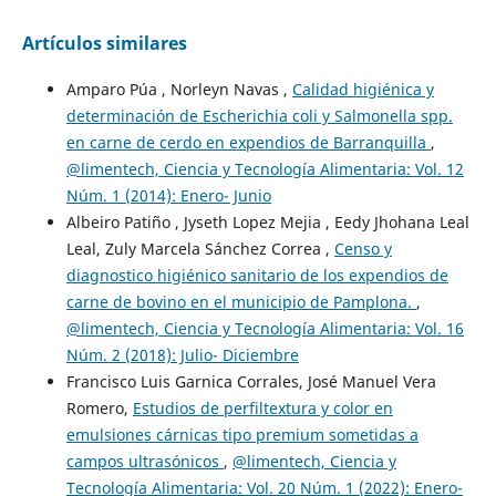
Artículos similares
Amparo Púa , Norleyn Navas ,
Calidad higiénica y
determinación de Escherichia coli y Salmonella spp.
en carne de cerdo en expendios de Barranquilla
,
@limentech, Ciencia y Tecnología Alimentaria: Vol. 12
Núm. 1 (2014): Enero- Junio
Albeiro Patiño , Jyseth Lopez Mejia , Eedy Jhohana Leal
Leal, Zuly Marcela Sánchez Correa ,
Censo y
diagnostico higiénico sanitario de los expendios de
carne de bovino en el municipio de Pamplona.
,
@limentech, Ciencia y Tecnología Alimentaria: Vol. 16
Núm. 2 (2018): Julio- Diciembre
Francisco Luis Garnica Corrales, José Manuel Vera
Romero,
Estudios de perfiltextura y color en
emulsiones cárnicas tipo premium sometidas a
campos ultrasónicos
,
@limentech, Ciencia y
Tecnología Alimentaria: Vol. 20 Núm. 1 (2022): Enero-