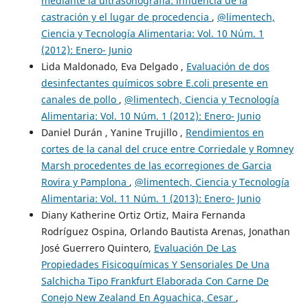
mediante la ultrasonografía: influencia de la
castración y el lugar de procedencia
,
@limentech,
Ciencia y Tecnología Alimentaria: Vol. 10 Núm. 1
(2012): Enero- Junio
Lida Maldonado, Eva Delgado ,
Evaluación de dos
desinfectantes químicos sobre E.coli presente en
canales de pollo
,
@limentech, Ciencia y Tecnología
Alimentaria: Vol. 10 Núm. 1 (2012): Enero- Junio
Daniel Durán , Yanine Trujillo ,
Rendimientos en
cortes de la canal del cruce entre Corriedale y Romney
Marsh procedentes de las ecorregiones de Garcia
Rovira y Pamplona
,
@limentech, Ciencia y Tecnología
Alimentaria: Vol. 11 Núm. 1 (2013): Enero- Junio
Diany Katherine Ortiz Ortiz, Maira Fernanda
Rodríguez Ospina, Orlando Bautista Arenas, Jonathan
José Guerrero Quintero,
Evaluación De Las
Propiedades Fisicoquímicas Y Sensoriales De Una
Salchicha Tipo Frankfurt Elaborada Con Carne De
Conejo New Zealand En Aguachica, Cesar
,