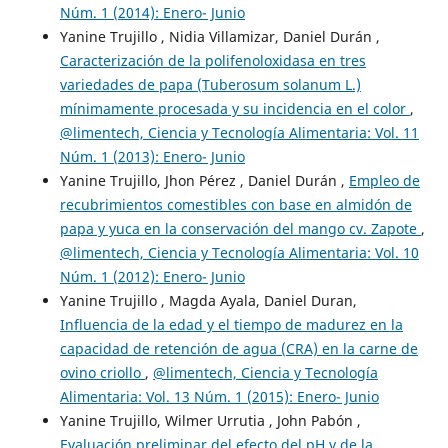
Núm. 1 (2014): Enero- Junio
Yanine Trujillo , Nidia Villamizar, Daniel Durán ,
Caracterización de la polifenoloxidasa en tres
variedades de papa (Tuberosum solanum L.)
mínimamente procesada y su incidencia en el color
,
@limentech, Ciencia y Tecnología Alimentaria: Vol. 11
Núm. 1 (2013): Enero- Junio
Yanine Trujillo, Jhon Pérez , Daniel Durán ,
Empleo de
recubrimientos comestibles con base en almidón de
papa y yuca en la conservación del mango cv. Zapote
,
@limentech, Ciencia y Tecnología Alimentaria: Vol. 10
Núm. 1 (2012): Enero- Junio
Yanine Trujillo , Magda Ayala, Daniel Duran,
Influencia de la edad y el tiempo de madurez en la
capacidad de retención de agua (CRA) en la carne de
ovino criollo
,
@limentech, Ciencia y Tecnología
Alimentaria: Vol. 13 Núm. 1 (2015): Enero- Junio
Yanine Trujillo, Wilmer Urrutia , John Pabón ,
Evaluación preliminar del efecto del pH y de la