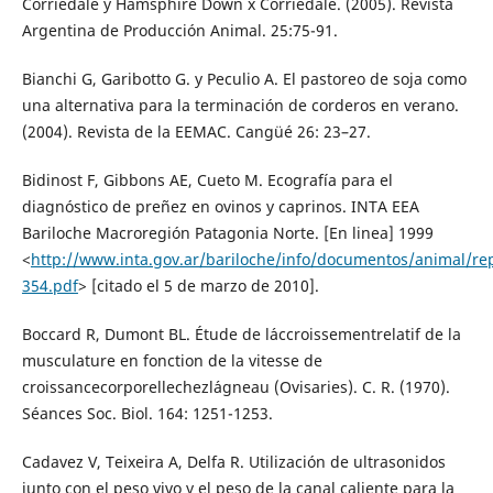
Corriedale y Hamsphire Down x Corriedale. (2005). Revista
Argentina de Producción Animal. 25:75-91.
Bianchi G, Garibotto G. y Peculio A. El pastoreo de soja como
una alternativa para la terminación de corderos en verano.
(2004). Revista de la EEMAC. Cangüé 26: 23–27.
Bidinost F, Gibbons AE, Cueto M. Ecografía para el
diagnóstico de preñez en ovinos y caprinos. INTA EEA
Bariloche Macroregión Patagonia Norte. [En linea] 1999
<
http://www.inta.gov.ar/bariloche/info/documentos/animal/re
354.pdf
> [citado el 5 de marzo de 2010].
Boccard R, Dumont BL. Étude de l´accroissementrelatif de la
musculature en fonction de la vitesse de
croissancecorporellechezl´agneau (Ovisaries). C. R. (1970).
Séances Soc. Biol. 164: 1251-1253.
Cadavez V, Teixeira A, Delfa R. Utilización de ultrasonidos
junto con el peso vivo y el peso de la canal caliente para la