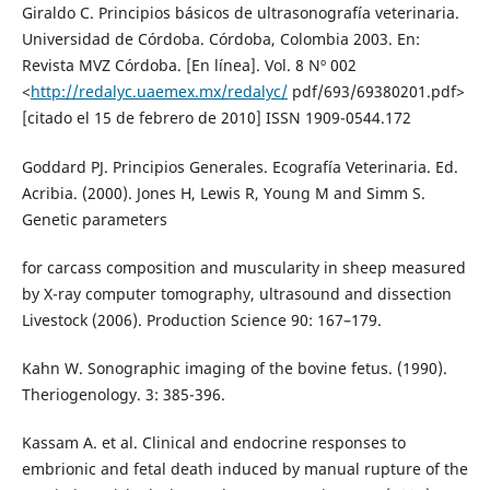
Giraldo C. Principios básicos de ultrasonografía veterinaria.
Universidad de Córdoba. Córdoba, Colombia 2003. En:
Revista MVZ Córdoba. [En línea]. Vol. 8 Nº 002
<
http://redalyc.uaemex.mx/redalyc/
pdf/693/69380201.pdf>
[citado el 15 de febrero de 2010] ISSN 1909-0544.172
Goddard PJ. Principios Generales. Ecografía Veterinaria. Ed.
Acribia. (2000). Jones H, Lewis R, Young M and Simm S.
Genetic parameters
for carcass composition and muscularity in sheep measured
by X-ray computer tomography, ultrasound and dissection
Livestock (2006). Production Science 90: 167–179.
Kahn W. Sonographic imaging of the bovine fetus. (1990).
Theriogenology. 3: 385-396.
Kassam A. et al. Clinical and endocrine responses to
embrionic and fetal death induced by manual rupture of the