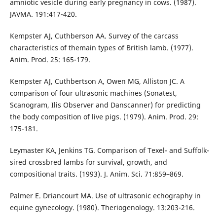
amniotic vesicle during early pregnancy in cows. (1987).
JAVMA. 191:417-420.
Kempster AJ, Cuthberson AA. Survey of the carcass
characteristics of themain types of British lamb. (1977).
Anim. Prod. 25: 165-179.
Kempster AJ, Cuthbertson A, Owen MG, Alliston JC. A
comparison of four ultrasonic machines (Sonatest,
Scanogram, Ilis Observer and Danscanner) for predicting
the body composition of live pigs. (1979). Anim. Prod. 29:
175-181.
Leymaster KA, Jenkins TG. Comparison of Texel- and Suffolk-
sired crossbred lambs for survival, growth, and
compositional traits. (1993). J. Anim. Sci. 71:859–869.
Palmer E. Driancourt MA. Use of ultrasonic echography in
equine gynecology. (1980). Theriogenology. 13:203-216.