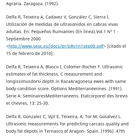
Agraria. Zaragoza. (1992).
Delfa R, Teixeira A, Cadavez V, González C, Sierra I.
Utilización de medidas de ultrasonidos en cabras vivas
adultas. En: Pequeños Rumiantes (En lìnea).Vol.1 Nº 1 -
Septiembre 2000
<
http://www.seoc.eu/docs/pr/pRv1n1sep00.pdf
> [citado el
15 de febrero de 2010].
Delfa R, Teixeira A, Blasco I, Colomer-Rocher F. Ultrasonic
estimates of fat thickness, C measurement and
longissimusdorsi depth in RazaAragonesa ewes with same
body condition score. Options Mediterranéennes. (1991).
Serie A: SeminairesMediterraneens. Etatcorporel des brevis
et chevres, 13: 25-30.
Delfa R, Gonzalez C, Vijil E, Teixeira, A, Tor M, Gosalvez L.
Ultrasonic measurements for predicting carcass quality and
body fat depots in Ternasco of Aragon- Spain. (1996). 47th