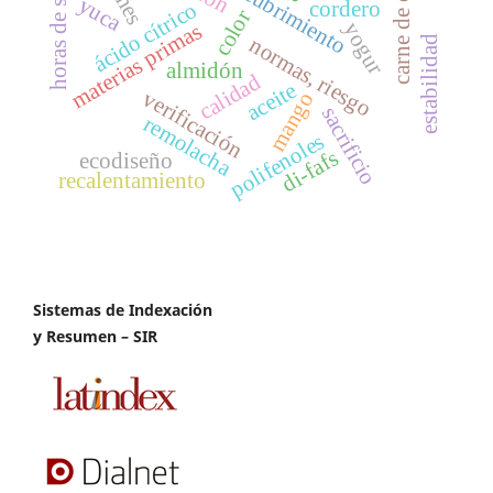
carne de ovino
horas de sueño
recubrimiento
yuca
cordero
ácido cítrico
color
yogur
materias primas
normas, riesgo
estabilidad
almidón
calidad
aceite
verificación
mango
sacrificio
remolacha
polifenoles
di-fafs
ecodiseño
recalentamiento
Sistemas de Indexación
y Resumen – SIR