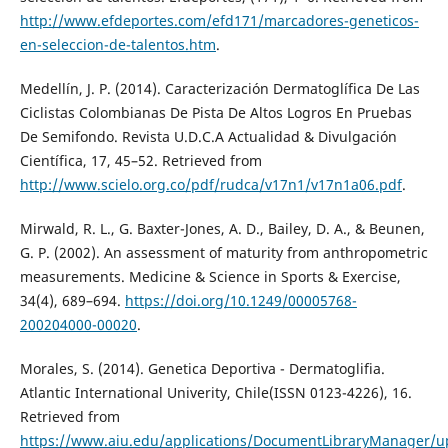
http://www.efdeportes.com/efd171/marcadores-geneticos-
en-seleccion-de-talentos.htm
.
Medellín, J. P. (2014). Caracterización Dermatoglífica De Las
Ciclistas Colombianas De Pista De Altos Logros En Pruebas
De Semifondo. Revista U.D.C.A Actualidad & Divulgación
Científica, 17, 45–52. Retrieved from
http://www.scielo.org.co/pdf/rudca/v17n1/v17n1a06.pdf
.
Mirwald, R. L., G. Baxter-Jones, A. D., Bailey, D. A., & Beunen,
G. P. (2002). An assessment of maturity from anthropometric
measurements. Medicine & Science in Sports & Exercise,
34(4), 689–694.
https://doi.org/10.1249/00005768-
200204000-00020
.
Morales, S. (2014). Genetica Deportiva - Dermatoglifia.
Atlantic International Univerity, Chile(ISSN 0123-4226), 16.
Retrieved from
https://www.aiu.edu/applications/DocumentLibraryManager/u