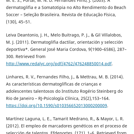
M. E. S., Portal, M. N. D. Fernandes Filho, J. (2005). A
dermatoglifia e a Somatotipia no Alto Rendimento do Beach
Soccer – Seleção Brasileira. Revista de Educação Física,
(130), 45–51.
Leiva Deantonio, J. H., Melo Buitrago, P. J., & Gil Villalobos,
M. J. (2011). Dermatoglifia dactilar, orientación y selección
deportiva*. General José Maria Cordova, 9(1900–6586), 287–
300. Retrieved from
http://www.redalyc.org/pdf/4762/476248850014.pdf
.
Linhares, R. V., Fernandes Filho, J., & Mettrau, M. B. (2014).
As características dermatoglíficas de crianças e
adolescentes talentosos do Instituto Rogério Steinberg do
Rio de Janeiro – RJ-Psicología Clínica, 25(2),153–164.
https://doi.org/10.1590/s010356652013000200009
.
Martínez Laguna, L. E., Tamarit Medrano, R., & Mayor, L. R.
(2012). El empleo de marcadores genéticos en el proceso de
selección de talentos. Efdeportes, (171), 1–6. Retrieved from