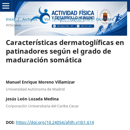
Inicio
/
Archivos
/
Vol. 10 Núm. 1 (2019): Enero - Diciembre
/
Artículos
Características dermatoglíficas en
patinadores según el grado de
maduración somática
Manuel Enrique Moreno Villamizar
Universidad Autónoma de Madrid
Jesús León Lozada Medina
Corporación Universitaria del Caribe Cecar
DOI:
https://doi.org/10.24054/afdh.v10i1.614