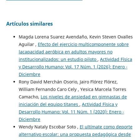
Artículos similares
Magda Lorena Suarez Avendaño, Kevin Steven Ovalles
Aguilar ,
Efecto del ejercicio multicomponente sobre
lacapacidad aeróbica en adultos mayores no
institucionalizados: un estudio piloto
,
Actividad Física
y Desarrollo Humano: Vol. 17 Núm. 1 (2026): Enero -
Diciembre
Rony David Merchán Osorio, Jairo Flórez Flórez,
William Fernando Caro Cely , Yesica Marcela Torres
Camacho,
Los niveles de ansiedad en gimnastas de
iniciación del equipo titanes
,
Actividad Física y
Desarrollo Humano: Vol. 11 Núm. 1 (2020): Enero -
Diciembre
Wendy Nataly Escobar Soto ,
El ultímate como deporte
alternativo escolar: una propuesta pedagógica desde