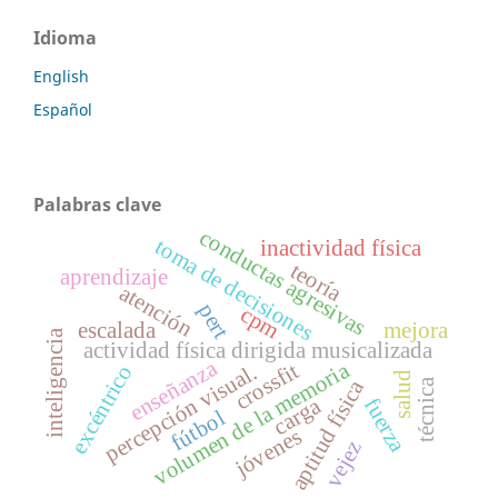
Idioma
English
Español
Palabras clave
conductas agresivas
toma de decisiones
inactividad física
teoría
aprendizaje
atención
pert
cpm
escalada
mejora
inteligencia
actividad física dirigida musicalizada
enseñanza
volumen de la memoria
crossfit
percepción visual.
excéntrico
salud
aptitud física
técnica
carga
fuerza
fútbol
jóvenes
vejez