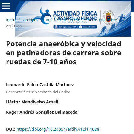
Inicio
/
Archivos
/
Vol. 12 Núm. 1 (2021): Enero - Diciembre
/
Artículos
Potencia anaeróbica y velocidad
en patinadoras de carrera sobre
ruedas de 7-10 años
Leonardo Fabio Castilla Martínez
Corporación Universitaria del Caribe
Héctor Mendivelso Amell
Roger Andrés González Balmaceda
DOI:
https://doi.org/10.24054/afdh.v12i1.1088