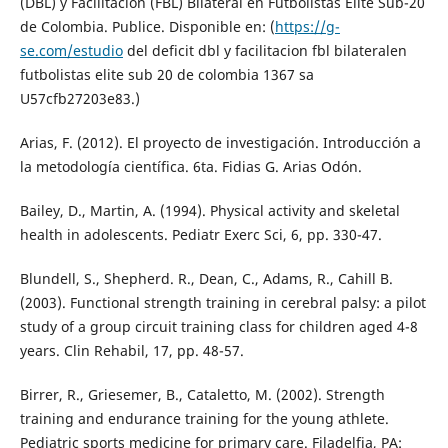
(DBL) y Facilitación (FBL) Bilateral en Futbolistas Elite Sub-20
de Colombia. Publice. Disponible en: (
https://g-
se.com/estudio
del deficit dbl y facilitacion fbl bilateralen
futbolistas elite sub 20 de colombia 1367 sa
U57cfb27203e83.)
Arias, F. (2012). El proyecto de investigación. Introducción a
la metodología científica. 6ta. Fidias G. Arias Odón.
Bailey, D., Martin, A. (1994). Physical activity and skeletal
health in adolescents. Pediatr Exerc Sci, 6, pp. 330-47.
Blundell, S., Shepherd. R., Dean, C., Adams, R., Cahill B.
(2003). Functional strength training in cerebral palsy: a pilot
study of a group circuit training class for children aged 4-8
years. Clin Rehabil, 17, pp. 48-57.
Birrer, R., Griesemer, B., Cataletto, M. (2002). Strength
training and endurance training for the young athlete.
Pediatric sports medicine for primary care. Filadelfia, PA: