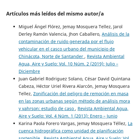
Artículos más leídos del mismo autor/a
Miguel Ángel Flórez, Jemay Mosquera Tellez, Jarol
Derley Ramón Valencia, Jhon Caballero,
Análisis de la
contaminación de ruido generada por el flujo
vehicular en el casco urbano del municipio de
Chinácota, Norte de Santander
,
Revista Ambiental
Agua, Aire y Suelo: Vol. 10 Núm. 2 (2019): Julio –
Diciembre
Juan Gabriel Rodriguez Solano, César David Quintana
Cabeza, Héctor Uriel Rivera Alarcón, Jemay Mosquera
Tellez,
Zonificación del peligro de remoción en masa
en las zonas urbanas según método de análisis mora
y vahrson: estudio de caso
,
Revista Ambiental Agua,
Aire y Suelo: Vol. 4 Núm. 1 (2013): Enero – Junio
Karina Paola Forero Vargas, Jemay Mosquera Téllez,
La
cuenca hidrográfica como unidad de planificación
sostenible
,
Revista Ambiental Agua, Aire y Suelo: Vol.