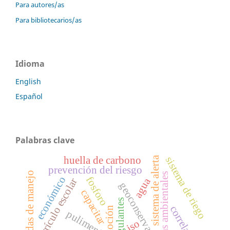
Para autores/as
Para bibliotecarios/as
Idioma
English
Español
Palabras clave
sistema de alerta
huella de carbono
sistema de riego
prevención del riesgo
medidas de manejo
ciencias ambientales
económico
fosforo
agua
currículo escolar
geoconservación
capacitar
coagulantes
correlación
remoción
pulimento
iso