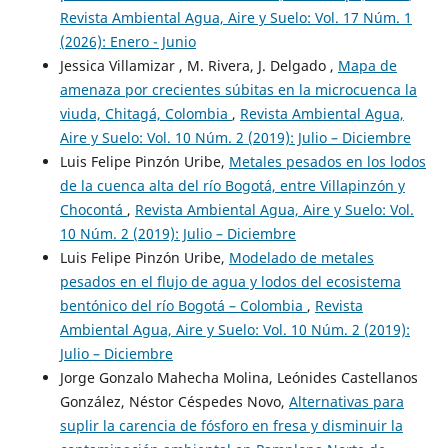
Revista Ambiental Agua, Aire y Suelo: Vol. 17 Núm. 1
(2026): Enero - Junio
Jessica Villamizar , M. Rivera, J. Delgado ,
Mapa de
amenaza por crecientes súbitas en la microcuenca la
viuda, Chitagá, Colombia
,
Revista Ambiental Agua,
Aire y Suelo: Vol. 10 Núm. 2 (2019): Julio – Diciembre
Luis Felipe Pinzón Uribe,
Metales pesados en los lodos
de la cuenca alta del río Bogotá, entre Villapinzón y
Chocontá
,
Revista Ambiental Agua, Aire y Suelo: Vol.
10 Núm. 2 (2019): Julio – Diciembre
Luis Felipe Pinzón Uribe,
Modelado de metales
pesados en el flujo de agua y lodos del ecosistema
bentónico del río Bogotá – Colombia
,
Revista
Ambiental Agua, Aire y Suelo: Vol. 10 Núm. 2 (2019):
Julio – Diciembre
Jorge Gonzalo Mahecha Molina, Leónides Castellanos
González, Néstor Céspedes Novo,
Alternativas para
suplir la carencia de fósforo en fresa y disminuir la