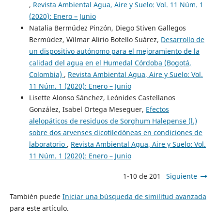
,
Revista Ambiental Agua, Aire y Suelo: Vol. 11 Núm. 1
(2020): Enero – Junio
Natalia Bermúdez Pinzón, Diego Stiven Gallegos
Bermúdez, Wilmar Alirio Botello Suárez,
Desarrollo de
un dispositivo autónomo para el mejoramiento de la
calidad del agua en el Humedal Córdoba (Bogotá,
Colombia)
,
Revista Ambiental Agua, Aire y Suelo: Vol.
11 Núm. 1 (2020): Enero – Junio
Lisette Alonso Sánchez, Leónides Castellanos
González, Isabel Ortega Meseguer,
Efectos
alelopáticos de residuos de Sorghum Halepense (l.)
sobre dos arvenses dicotiledóneas en condiciones de
laboratorio
,
Revista Ambiental Agua, Aire y Suelo: Vol.
11 Núm. 1 (2020): Enero – Junio
1-10 de 201
Siguiente
También puede
Iniciar una búsqueda de similitud avanzada
para este artículo.