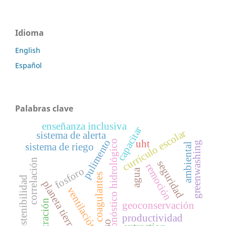
Idioma
English
Español
Palabras clave
enseñanza inclusiva
capacitar
currículo escolar
sistema de alerta
pulimento
uht
pronóstico hidrológico
greenwashing
ambiental
sistema de riego
correlación
seguridad
remoción
fosforo
agua
coagulantes
sostenibilidad
planeta tierra
ventilación
filtración
geoconservación
productividad
iso