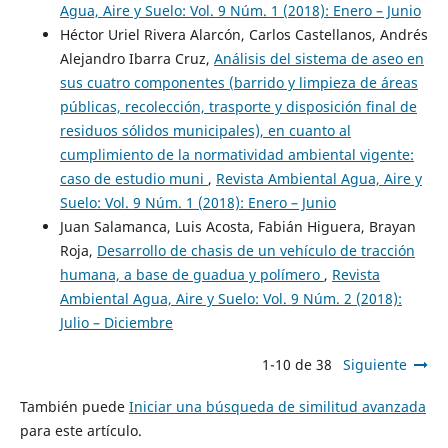
Agua, Aire y Suelo: Vol. 9 Núm. 1 (2018): Enero – Junio
Héctor Uriel Rivera Alarcón, Carlos Castellanos, Andrés
Alejandro Ibarra Cruz,
Análisis del sistema de aseo en
sus cuatro componentes (barrido y limpieza de áreas
públicas, recolección, trasporte y disposición final de
residuos sólidos municipales), en cuanto al
cumplimiento de la normatividad ambiental vigente:
caso de estudio muni
,
Revista Ambiental Agua, Aire y
Suelo: Vol. 9 Núm. 1 (2018): Enero – Junio
Juan Salamanca, Luis Acosta, Fabián Higuera, Brayan
Roja,
Desarrollo de chasis de un vehículo de tracción
humana, a base de guadua y polímero
,
Revista
Ambiental Agua, Aire y Suelo: Vol. 9 Núm. 2 (2018):
Julio – Diciembre
1-10 de 38
Siguiente
También puede
Iniciar una búsqueda de similitud avanzada
para este artículo.