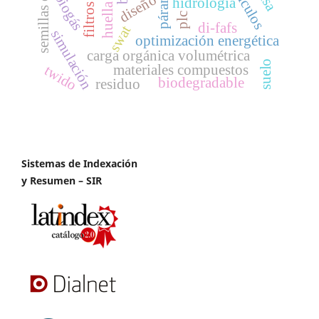
semillas criollas
vehículos
páramo
biogás
diseño
hidrología
plc
di-fafs
swat
simulación
optimización energética
carga orgánica volumétrica
suelo
materiales compuestos
twido
biodegradable
residuo
Sistemas de Indexación
y Resumen – SIR