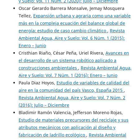
y Suelo: Vol. 11 Núm. 2 (2020): Julio – Diciembre
Oscar Gerardo Barrera Monsalve, Jemay Mosquera
Tellez,
Expansión urbana y agraria como una variable
más en la compleja ecuación del balance global de
energía: estudio de caso cambio climático
,
Revista
Ambiental Agua, Aire y Suelo: Vol. 6 Núm. 1 (2015):
Enero – Junio
Cristhian Riaño, César Peña, Uriel Rivera,
Avances en
el desarrollo de un sistema robótico aplicado a
construcciones ambientales
,
Revista Ambiental Agua,
Aire y Suelo: Vol. 7 Núm. 1 (2016): Enero – Junio
Paula Diaz Hoyos,
Estudio de variables de calidad del
aire en la comunidad del país Vasco, España 2015
,
Revista Ambiental Agua, Aire y Suelo: Vol. 7 Núm. 2
(2016): Julio – Diciembre
Bladimir Ramón Valencia, Jefferson Moreno Rojas,
Estudio de materiales precursores del reciclaje y sus
atributos mecánicos con aplicación al diseño y
fabricación de ladrillo ecológico
,
Revista Ambiental