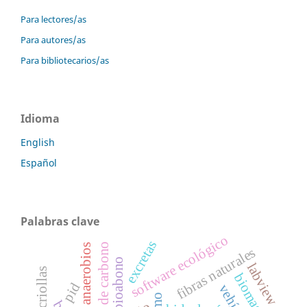
Para lectores/as
Para autores/as
Para bibliotecarios/as
Idioma
English
Español
Palabras clave
software ecológico
excretas
huella de carbono
filtros anaerobios
fibras naturales
bioabono
labview
biomasa
pid