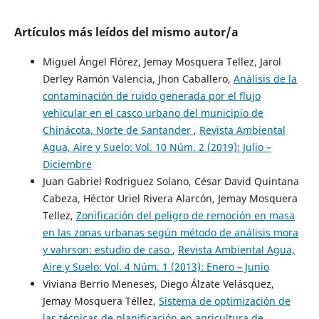
Artículos más leídos del mismo autor/a
Miguel Ángel Flórez, Jemay Mosquera Tellez, Jarol
Derley Ramón Valencia, Jhon Caballero,
Análisis de la
contaminación de ruido generada por el flujo
vehicular en el casco urbano del municipio de
Chinácota, Norte de Santander
,
Revista Ambiental
Agua, Aire y Suelo: Vol. 10 Núm. 2 (2019): Julio –
Diciembre
Juan Gabriel Rodriguez Solano, César David Quintana
Cabeza, Héctor Uriel Rivera Alarcón, Jemay Mosquera
Tellez,
Zonificación del peligro de remoción en masa
en las zonas urbanas según método de análisis mora
y vahrson: estudio de caso
,
Revista Ambiental Agua,
Aire y Suelo: Vol. 4 Núm. 1 (2013): Enero – Junio
Viviana Berrio Meneses, Diego Álzate Velásquez,
Jemay Mosquera Téllez,
Sistema de optimización de
las técnicas de planificación en agricultura de