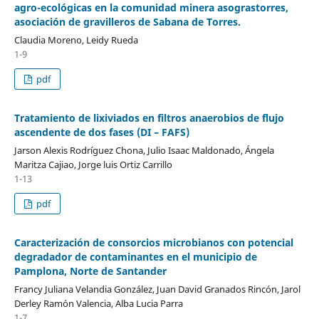
agro-ecológicas en la comunidad minera asograstorres,
asociación de gravilleros de Sabana de Torres.
Claudia Moreno, Leidy Rueda
1-9
pdf
Tratamiento de lixiviados en filtros anaerobios de flujo
ascendente de dos fases (DI – FAFS)
Jarson Alexis Rodríguez Chona, Julio Isaac Maldonado, Ángela
Maritza Cajiao, Jorge luis Ortiz Carrillo
1-13
pdf
Caracterización de consorcios microbianos con potencial
degradador de contaminantes en el municipio de
Pamplona, Norte de Santander
Francy Juliana Velandia González, Juan David Granados Rincón, Jarol
Derley Ramón Valencia, Alba Lucia Parra
1-7