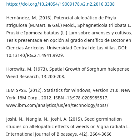
https://doi.org/10.24054/19009178.v2.n2.2016.3338
Hernández, M. (2016). Potencial alelopático de Phyla
strigulosa (M.Mart. & Gal.) Mold., Sphagneticola trilobata L.
Pruski e Ipomoea batatas (L.) Lam sobre arvenses y cultivos.
Tesis presentada en opción al grado científico de Doctor en
Ciencias Agrícolas. Universidad Central de Las Villas. DOI:
10.13140/RG.2.1.4941.9929.
Horowitz, M. (1973). Spatial Growth of Sorghum halepense.
Weed Research, 13:200-208.
IBM SPSS. (2012). Statistics for Windows, Version 21.0. New
York: IBM Corp., 2012. ISBN -13:978-0205985517.
www.ibm.com/analytics/us/en/technology/spss/
Joshi, N., Nangia, N., Joshi, A. (2015). Seed germination
studies on allelopathic effects of weeds on Vigna radiata L.
International Journal of Bioassays, 4(2), 3664-3666