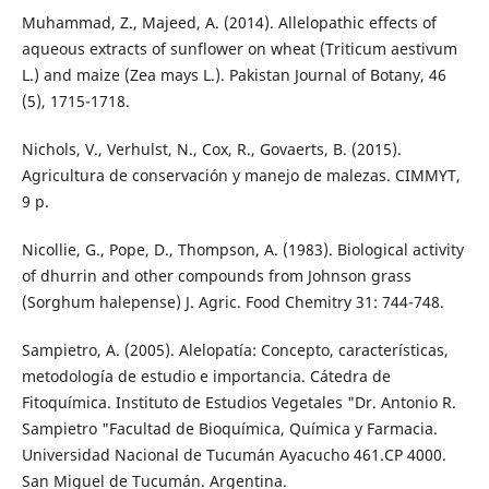
Muhammad, Z., Majeed, A. (2014). Allelopathic effects of
aqueous extracts of sunflower on wheat (Triticum aestivum
L.) and maize (Zea mays L.). Pakistan Journal of Botany, 46
(5), 1715-1718.
Nichols, V., Verhulst, N., Cox, R., Govaerts, B. (2015).
Agricultura de conservación y manejo de malezas. CIMMYT,
9 p.
Nicollie, G., Pope, D., Thompson, A. (1983). Biological activity
of dhurrin and other compounds from Johnson grass
(Sorghum halepense) J. Agric. Food Chemitry 31: 744-748.
Sampietro, A. (2005). Alelopatía: Concepto, características,
metodología de estudio e importancia. Cátedra de
Fitoquímica. Instituto de Estudios Vegetales "Dr. Antonio R.
Sampietro "Facultad de Bioquímica, Química y Farmacia.
Universidad Nacional de Tucumán Ayacucho 461.CP 4000.
San Miguel de Tucumán. Argentina.