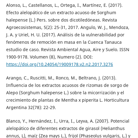
Alonso, L., Castellanos, L., Ortega, I., Martínez, E. (2017).
Efecto alelopático de un extracto acuoso de Sorghum
halepense (L.) Pers. sobre dos dicotiledóneas. Revista
Agroecosistemas, 5(2): 25-31, 2017. Angulo, W. J., Mendoza,
J. A. y Uriel, H. U. (2017). Análisis de la vulnerabilidad por
fenómenos de remoción en masa en la Cuenca Tanauca
estudio de caso. Revista Ambiental Agua, Aire y Suelo. ISSN
1900-9178. Volumen (8), Numero (2). DOI:
https://doi.org/10.24054/19009178.v2.n2.2017.3276
Arango, C., Ruscitti, M., Ronco, M., Beltrano, J. (2013).
Influencia de los extractos acuosos de rizomas de sorgo de
Alepo (Sorghum halepense L.) sobre la micorrización y el
crecimiento de plantas de Mentha x piperita L. Horticultura
Argentina 32(78): 22-29.
Blanco, Y., Hernández, I., Urra, I., Leyva, A. (2007). Potencial
alelopático de diferentes extractos de girasol (Helianthus
annus, L), maíz (Zea mays L.), frijol (Phaseolus vulgaris, L.) y