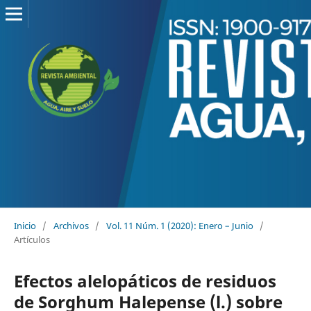
Inicio
/
Archivos
/
Vol. 11 Núm. 1 (2020): Enero – Junio
/
Artículos
Efectos alelopáticos de residuos
de Sorghum Halepense (l.) sobre