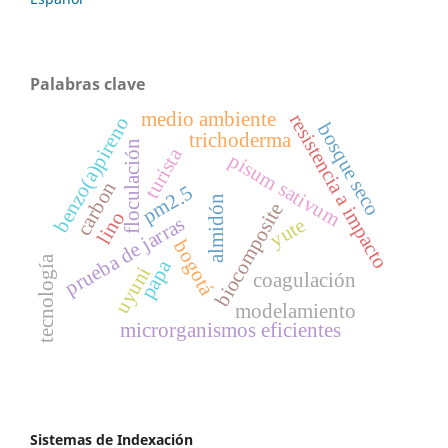
Palabras clave
medio ambiente
resistencia a impacto
benzo(a)pireno
bosque seco
trichoderma
floculación
turista
pisum sativum
carbon
pm2.5
almidón
biocomposite
lino
prueba de jarras
yute
bogotá
tecnología
papa
uyuni
coagulación
modelamiento
microrganismos eficientes
Sistemas de Indexación