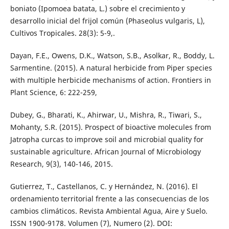
boniato (Ipomoea batata, L.) sobre el crecimiento y
desarrollo inicial del frijol común (Phaseolus vulgaris, L),
Cultivos Tropicales. 28(3): 5-9,.
Dayan, F.E., Owens, D.K., Watson, S.B., Asolkar, R., Boddy, L.
Sarmentine. (2015). A natural herbicide from Piper species
with multiple herbicide mechanisms of action. Frontiers in
Plant Science, 6: 222-259,
Dubey, G., Bharati, K., Ahirwar, U., Mishra, R., Tiwari, S.,
Mohanty, S.R. (2015). Prospect of bioactive molecules from
Jatropha curcas to improve soil and microbial quality for
sustainable agriculture. African Journal of Microbiology
Research, 9(3), 140-146, 2015.
Gutierrez, T., Castellanos, C. y Hernández, N. (2016). El
ordenamiento territorial frente a las consecuencias de los
cambios climáticos. Revista Ambiental Agua, Aire y Suelo.
ISSN 1900-9178. Volumen (7), Numero (2). DOI: