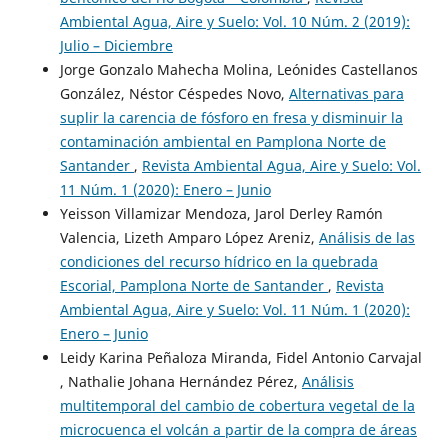
Ambiental Agua, Aire y Suelo: Vol. 10 Núm. 2 (2019):
Julio – Diciembre
Jorge Gonzalo Mahecha Molina, Leónides Castellanos
González, Néstor Céspedes Novo,
Alternativas para
suplir la carencia de fósforo en fresa y disminuir la
contaminación ambiental en Pamplona Norte de
Santander
,
Revista Ambiental Agua, Aire y Suelo: Vol.
11 Núm. 1 (2020): Enero – Junio
Yeisson Villamizar Mendoza, Jarol Derley Ramón
Valencia, Lizeth Amparo López Areniz,
Análisis de las
condiciones del recurso hídrico en la quebrada
Escorial, Pamplona Norte de Santander
,
Revista
Ambiental Agua, Aire y Suelo: Vol. 11 Núm. 1 (2020):
Enero – Junio
Leidy Karina Peñaloza Miranda, Fidel Antonio Carvajal
, Nathalie Johana Hernández Pérez,
Análisis
multitemporal del cambio de cobertura vegetal de la
microcuenca el volcán a partir de la compra de áreas