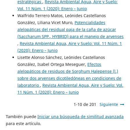
estratégicas
,
Revista Ambiental Agua, Aire y Suelo:
Vol. 11 Núm. 1 (2020): Enero – Junio
Walfrido Terrero Matos, Leónides Castellanos
González, Liliana Vicet Muro,
Potencialidades
alelopáticas del residual paja de la caña de azúcar
(Saccharum SPP., HYBRID) para el manejo de arvenses
,
Revista Ambiental Agua, Aire y Suelo: Vol. 11 Núm. 1
(2020): Enero – Junio
Lisette Alonso Sánchez, Leónides Castellanos
González, Isabel Ortega Meseguer,
Efectos
alelopáticos de residuos de Sorghum Halepense (l.)
sobre dos arvenses dicotiledóneas en condiciones de
laboratorio
,
Revista Ambiental Agua, Aire y Suelo: Vol.
11 Núm. 1 (2020): Enero – Junio
1-10 de 201
Siguiente
También puede
Iniciar una búsqueda de similitud avanzada
para este artículo.