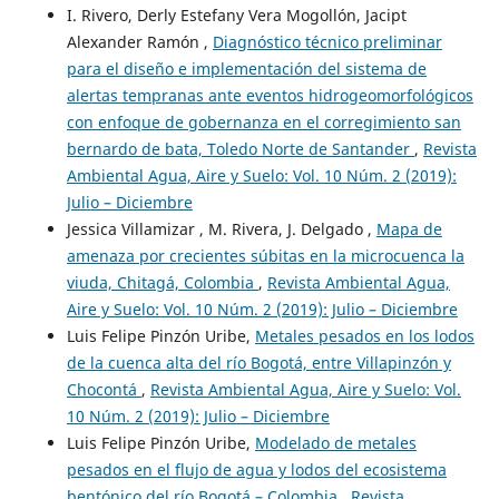
I. Rivero, Derly Estefany Vera Mogollón, Jacipt
Alexander Ramón ,
Diagnóstico técnico preliminar
para el diseño e implementación del sistema de
alertas tempranas ante eventos hidrogeomorfológicos
con enfoque de gobernanza en el corregimiento san
bernardo de bata, Toledo Norte de Santander
,
Revista
Ambiental Agua, Aire y Suelo: Vol. 10 Núm. 2 (2019):
Julio – Diciembre
Jessica Villamizar , M. Rivera, J. Delgado ,
Mapa de
amenaza por crecientes súbitas en la microcuenca la
viuda, Chitagá, Colombia
,
Revista Ambiental Agua,
Aire y Suelo: Vol. 10 Núm. 2 (2019): Julio – Diciembre
Luis Felipe Pinzón Uribe,
Metales pesados en los lodos
de la cuenca alta del río Bogotá, entre Villapinzón y
Chocontá
,
Revista Ambiental Agua, Aire y Suelo: Vol.
10 Núm. 2 (2019): Julio – Diciembre
Luis Felipe Pinzón Uribe,
Modelado de metales
pesados en el flujo de agua y lodos del ecosistema
bentónico del río Bogotá – Colombia
,
Revista