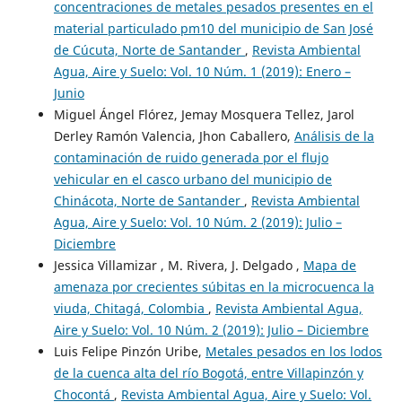
concentraciones de metales pesados presentes en el
material particulado pm10 del municipio de San José
de Cúcuta, Norte de Santander
,
Revista Ambiental
Agua, Aire y Suelo: Vol. 10 Núm. 1 (2019): Enero –
Junio
Miguel Ángel Flórez, Jemay Mosquera Tellez, Jarol
Derley Ramón Valencia, Jhon Caballero,
Análisis de la
contaminación de ruido generada por el flujo
vehicular en el casco urbano del municipio de
Chinácota, Norte de Santander
,
Revista Ambiental
Agua, Aire y Suelo: Vol. 10 Núm. 2 (2019): Julio –
Diciembre
Jessica Villamizar , M. Rivera, J. Delgado ,
Mapa de
amenaza por crecientes súbitas en la microcuenca la
viuda, Chitagá, Colombia
,
Revista Ambiental Agua,
Aire y Suelo: Vol. 10 Núm. 2 (2019): Julio – Diciembre
Luis Felipe Pinzón Uribe,
Metales pesados en los lodos
de la cuenca alta del río Bogotá, entre Villapinzón y
Chocontá
,
Revista Ambiental Agua, Aire y Suelo: Vol.