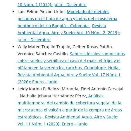
10 Núm. 2 (2019): Julio – Diciembre
Luis Felipe Pinzón Uribe,
Modelado de metales
pesados en el flujo de agua y lodos del ecosistema
bentónico del río Bogotá – Colombia
,
Revista
Ambiental Agua, Aire y Suelo: Vol. 10 Núm. 2 (2019):
Julio – Diciembre
Willy Mateo Trujillo Trujillo, Gelber Rosas Patiño,
Verenice Sánchez Castillo,
Saberes locales campesinos
sobre suelos y semillas: el caso del maíz, el frijol y el
plátano en la vereda los cauchos, Guadalupe, Huila
,
Revista Ambiental Agua, Aire y Suelo: Vol. 17 Núm. 1
(2026): Enero - Junio
Leidy Karina Peñaloza Miranda, Fidel Antonio Carvajal
, Nathalie Johana Hernández Pérez,
Análisis
multitemporal del cambio de cobertura vegetal de la
microcuenca el volcán a partir de la compra de áreas
estratégicas
,
Revista Ambiental Agua, Aire y Suelo:
Vol. 11 Núm. 1 (2020): Enero – Junio