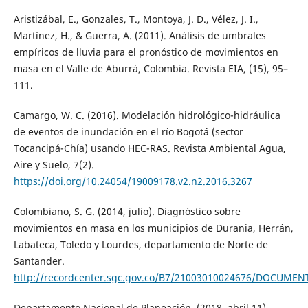
Aristizábal, E., Gonzales, T., Montoya, J. D., Vélez, J. I.,
Martínez, H., & Guerra, A. (2011). Análisis de umbrales
empíricos de lluvia para el pronóstico de movimientos en
masa en el Valle de Aburrá, Colombia. Revista EIA, (15), 95–
111.
Camargo, W. C. (2016). Modelación hidrológico-hidráulica
de eventos de inundación en el río Bogotá (sector
Tocancipá-Chía) usando HEC-RAS. Revista Ambiental Agua,
Aire y Suelo, 7(2).
https://doi.org/10.24054/19009178.v2.n2.2016.3267
Colombiano, S. G. (2014, julio). Diagnóstico sobre
movimientos en masa en los municipios de Durania, Herrán,
Labateca, Toledo y Lourdes, departamento de Norte de
Santander.
http://recordcenter.sgc.gov.co/B7/21003010024676/DOCUME
Departamento Nacional de Planeación. (2018, abril 11).