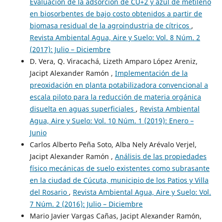
Evaluación de la adsorción de CU+2 y azul de metileno
en biosorbentes de bajo costo obtenidos a partir de
biomasa residual de la agroindustria de cítricos
,
Revista Ambiental Agua, Aire y Suelo: Vol. 8 Núm. 2
(2017): Julio – Diciembre
D. Vera, Q. Viracachá, Lizeth Amparo López Areniz,
Jacipt Alexander Ramón ,
Implementación de la
preoxidación en planta potabilizadora convencional a
escala piloto para la reducción de materia orgánica
disuelta en aguas superficiales
,
Revista Ambiental
Agua, Aire y Suelo: Vol. 10 Núm. 1 (2019): Enero –
Junio
Carlos Alberto Peña Soto, Alba Nely Arévalo Verjel,
Jacipt Alexander Ramón ,
Análisis de las propiedades
físico mecánicas de suelo existentes como subrasante
en la ciudad de Cúcuta, municipio de los Patios y Villa
del Rosario
,
Revista Ambiental Agua, Aire y Suelo: Vol.
7 Núm. 2 (2016): Julio – Diciembre
Mario Javier Vargas Cañas, Jacipt Alexander Ramón,