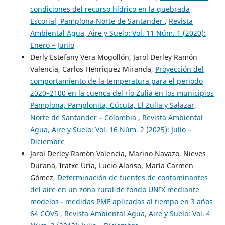
condiciones del recurso hídrico en la quebrada
Escorial, Pamplona Norte de Santander
,
Revista
Ambiental Agua, Aire y Suelo: Vol. 11 Núm. 1 (2020):
Enero – Junio
Derly Estefany Vera Mogollón, Jarol Derley Ramón
Valencia, Carlos Henriquez Miranda,
Proyección del
comportamiento de la temperatura para el periodo
2020–2100 en la cuenca del río Zulia en los municipios
Pamplona, Pamplonita, Cúcuta, El Zulia y Salazar,
Norte de Santander – Colombia
,
Revista Ambiental
Agua, Aire y Suelo: Vol. 16 Núm. 2 (2025): Julio –
Diciembre
Jarol Derley Ramón Valencia, Marino Navazo, Nieves
Durana, Iratxe Uria, Lucio Alonso, María Carmen
Gómez,
Determinación de fuentes de contaminantes
del aire en un zona rural de fondo UNIX mediante
modelos - medidas PMF aplicadas al tiempo en 3 años
64 COVS
,
Revista Ambiental Agua, Aire y Suelo: Vol. 4