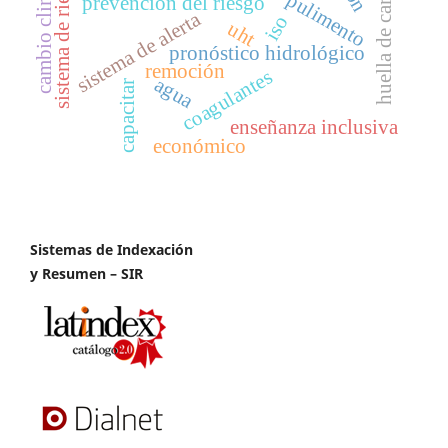
cambio climático
huella de carbono
sistema de riego
pulimento
prevención del riesgo
sistema de alerta
iso
uht
pronóstico hidrológico
remoción
coagulantes
agua
capacitar
enseñanza inclusiva
económico
Sistemas de Indexación
y Resumen – SIR