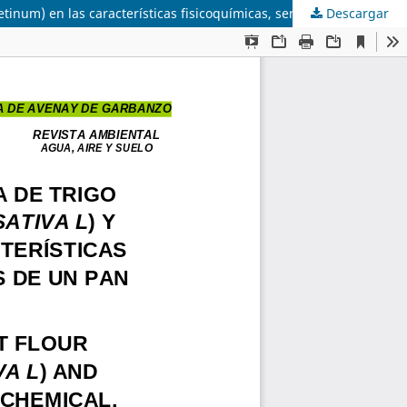
Descargar
Efecto de la sustitución parcial de harina de trigo (Triticum spp.) por harina de avena (Avena sativa L.) y de garbanzo (Cicer arietinum) en las características fisicoquímicas, sensoriales y nutricionales de un pan de bola